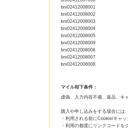
brx02412008001
brx02412008002
brx02412008003
brx02412008004
brx02412008005
brx02412008009
brx02412008006
brx02412008007
brx02412008008
マイル却下条件：
虚偽、入力内容不備、返品、キ
購入や申し込みをする場合には
・利用される前にCookie/キ
・利用の都度にリンクコードを