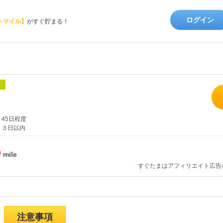
ログイン
トマイル】
がすぐ貯まる！
象
45日程度
３日以内
%
すぐたまはアフィリエイト広告
注意事項