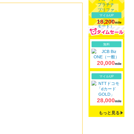
マイルUP
18,200
mile
詳細
無料
20,000
mile
詳細
マイルUP
28,000
mile
もっと見る