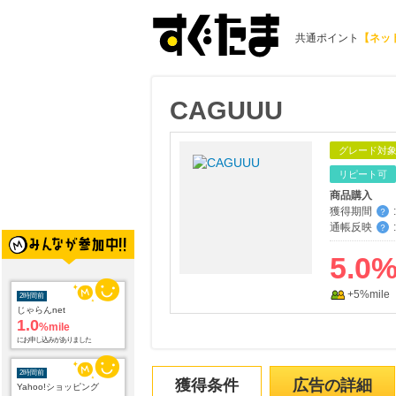
共通ポイント
【ネッ
CAGUUU
グレード対
リピート可
商品購入
獲得期間
:
？
通帳反映
:
？
5.0
+5%mile
2時間前
Yahoo!ショッピング
2.0
%mile
にお申し込みがありました
2時間前
獲得条件
広告の詳細
コロンビアスポーツウェア 公式サイト