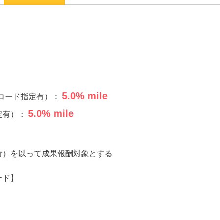
5.0
% mile
商品コード指定有）：
5.0
% mile
定有）：
時）を以って成果報酬対象とする
ード】