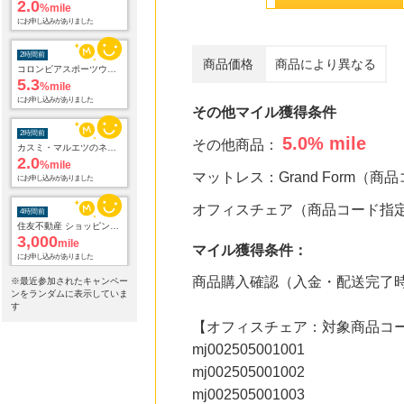
5.3
%mile
にお申し込みがありました
2時間前
商品価格
商品により異なる
カスミ・マルエツのネットスーパー オンラインデリバリー
2.0
%mile
にお申し込みがありました
その他マイル獲得条件
4時間前
5.0
% mile
その他商品：
住友不動産 ショッピングシティイオンカード（発行）
3,000
mile
マットレス：Grand Form（
にお申し込みがありました
オフィスチェア（商品コード指
5時間前
ブックオフオンライン販売
3.0
%mile
マイル獲得条件：
にお申し込みがありました
商品購入確認（入金・配送完了
※最近参加されたキャンペー
14時間前
ンをランダムに表示していま
ベルーナ
す
2.0
%mile
【オフィスチェア：対象商品コ
にお申し込みがありました
mj002505001001
20時間前
mj002505001002
楽天ブックス
mj002505001003
1.0
%mile