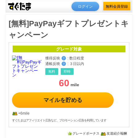
ログイン
無料会員登録
[無料]PayPayギフトプレゼントキ
ャンペーン
グレード対象
獲得反映
:
数日程度
？
通帳反映
:
３日以内
？
無料
即時
60
マイルを貯める
+6mile
すぐたまはアフィリエイト広告など、プロモーション広告を利用しています
グレードボーナス
友達紹介報酬