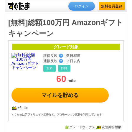
ログイン
無料会員登録
[無料]総額100万円 Amazonギフト
キャンペーン
グレード対象
獲得反映
:
数日程度
？
通帳反映
:
３日以内
？
無料
即時
60
マイルを貯める
+6mile
すぐたまはアフィリエイト広告など、プロモーション広告を利用しています
グレードボーナス
友達紹介報酬