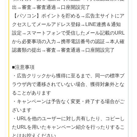
出→審査→審査通過→口座開設完了
【パソコン】ポイントを貯める→広告主サイトにア
クセスしてメールアドレス登録→LINE連携＆通知
設定→スマートフォンで受信したメール記載のURL
から必要事項の入力→携帯電話番号の認証→本人確
認書類の提出→審査→審査通過→口座開設完了
■注意事項
・広告クリックから獲得に至るまで、同一の標準ブ
ラウザ内で遷移されていない場合、獲得対象外とな
ることがあります
・キャンペーンは予告なく変更・終了する場合がご
ざいます
・URLを他のユーザーに対し共有したり、コピーし
たURLを用いたキャンペーン紹介を行ったりするこ
とはお控えください