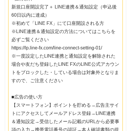
新規口座開設完了＋ LINE連携＆通知設定（申込後
60日以内に達成）
※初めて「LINE FX」にて口座開設される方
※LINE連携＆通知設定の方法についてはこちらを
必ずご覧ください
https://lp.line-fx.com/line-connect-setting-01/
※一度設定したLINE連携と通知設定を解除された
場合や友だち登録したLINE FXのLINE公式アカウン
トをブロックした・している場合は対象外となりま
すので、ご注意ください
■広告の使い方
【スマートフォン】ポイントを貯める→広告主サイ
トにアクセスしてメールアドレス登録→LINE連携
＆通知設定→受信したメール記載のURLから必要事
項の入力→携帯電話番号の認証→本人確認書類の提