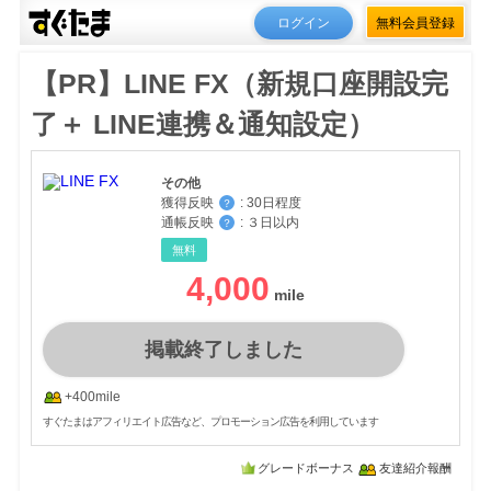
ログイン
無料会員登録
【PR】LINE FX（新規口座開設完
了＋ LINE連携＆通知設定）
その他
獲得反映
:
30日程度
？
通帳反映
:
３日以内
？
無料
4,000
掲載終了しました
+400mile
すぐたまはアフィリエイト広告など、プロモーション広告を利用しています
グレードボーナス
友達紹介報酬