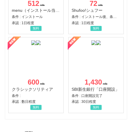
512
72
menu（インストール当日に指定のクーポンコード経由で1,500円（税込）以上の初回注文完了）（Android）
Shufoo!シュフー
条件 : インストール
条件 : インストール後、条件達成
承認 : 1日程度
承認 : 1日程度
無料
無料
600
1,430
クラシックソリティア
SBI新生銀行「口座開設」
条件 :
条件 : 口座開設完了
承認 : 数日程度
承認 : 30日程度
無料
無料