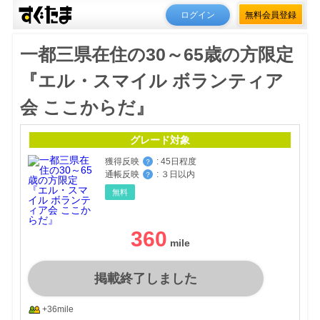
ログイン
無料会員登録
一都三県在住の30～65歳の方限定
『エル・スマイル ボランティア
会 ここからだ』
グレード対象
獲得反映
:
45日程度
？
通帳反映
:
３日以内
？
無料
360
掲載終了しました
+36mile