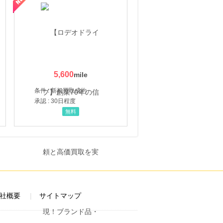
5,600
条件 : 新規買取成約
承認 : 30日程度
無料
社概要
サイトマップ