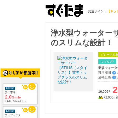
共通ポイント
【ネッ
浄水型ウォーターサ
のスリムな設計！
グレード対
マイルUP
新規ウォータ
獲得期間
:
？
通帳反映
:
？
2
10時間前
16,000
楽天市場
2.0
%mile
+2,000mil
にお申し込みがありました
10時間前
楽天ブックス