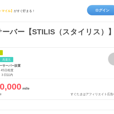
ログイン
トマイル】
がすぐ貯まる！
ーバー【STILIS（スタイリス）
象
高還元
ーサーバー設置
45日程度
３日以内
0,000
e
すぐたまはアフィリエイト広告