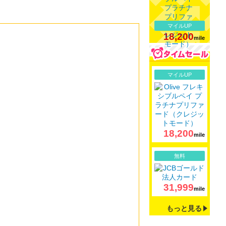
マイルUP
18,200
mile
詳細
マイルUP
18,200
mile
詳細
無料
31,999
mile
もっと見る