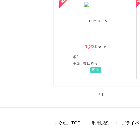
1,230
条件 :
承認 : 数日程度
即時
[PR]
すぐたまTOP
利用規約
プライバ