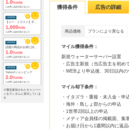
1.0
%mile
獲得条件
広告の詳細
にお申し込みがありました
11時間前
【イー・トラスト】不動産投資アンケート
1,000
mile
商品価格
プランにより異なる
にお申し込みがありました
16時間前
マイル獲得条件：
話題の商品がお得に試せる【サンプル百貨店】ちょっプル申込
1.0
%mile
新規ウォーターサーバー設置
にお申し込みがありました
・広告主新規（当広告主を初め
16時間前
・WEBより申込後、30日以内
Yahoo!ショッピング
2.0
%mile
にお申し込みがありました
マイル却下条件：
※最近参加されたキャンペー
16時間前
ンをランダムに表示していま
・イタズラ・重複・未入金・申
Qoo10
す
3.0
%mile
・海外・島しょ部からの申込
にお申し込みがありました
・1世帯2回以上の申込
・メディア会員様の掲載面、集
16時間前
OZmall（オズモール） グルメ予約
・お届け日から1週間以内に返
240
mile