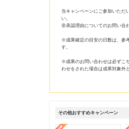
にお申し込みがありました
当キャンペーンにご参加いただ
16時間前
い。
じゃらんnet
1.0
%mile
非承認理由についてのお問い合
にお申し込みがありました
19時間前
※成果確定の目安の日数は、参
ブックオフオンライン販売
す。
3.0
%mile
にお申し込みがありました
※成果のお問い合わせは必ずこ
9時間前
わせをされた場合は成果対象外
Rakuten Fashion(楽天ファッション)
4.5
%mile
にお申し込みがありました
その他おすすめキャンペーン
ni】妊活期のための葉酸サプリ
【LOJEL公式サイト】スーツケース・バッグ
【ロデオドライブ】創業70