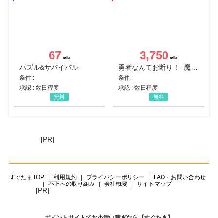
67
3,750
パズル&サバイバル
勇者なんてお断り！- 魔王の力で異世界征服
条件 :
条件 :
承認 : 数日程度
承認 : 数日程度
無料
無料
[PR]
すぐたまTOP
利用規約
プライバシーポリシー
FAQ・お問い合わせ
不正への取り組み
会社概要
サイトマップ
[PR]
ポイントサイトでお小遣い稼ぎなら【すぐたま】