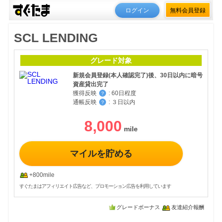
ログイン
無料会員登録
SCL LENDING
グレード対象
新規会員登録(本人確認完了)後、30日以内に暗号
資産貸出完了
獲得反映
:
60日程度
？
通帳反映
:
３日以内
？
8,000
マイルを貯める
+800mile
すぐたまはアフィリエイト広告など、プロモーション広告を利用しています
グレードボーナス
友達紹介報酬