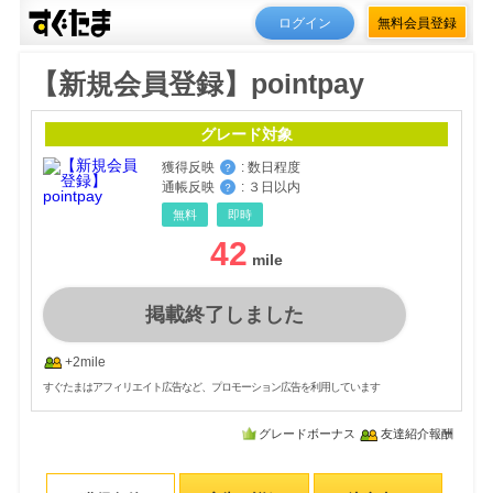
ログイン
無料会員登録
【新規会員登録】pointpay
グレード対象
獲得反映
:
数日程度
？
通帳反映
:
３日以内
？
無料
即時
42
掲載終了しました
+2mile
すぐたまはアフィリエイト広告など、プロモーション広告を利用しています
グレードボーナス
友達紹介報酬