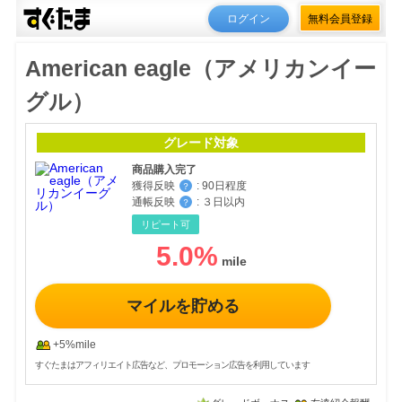
ログイン
無料会員登録
American eagle（アメリカンイー
グル）
グレード対象
商品購入完了
獲得反映
:
90日程度
？
通帳反映
:
３日以内
？
リピート可
5.0
%
マイルを貯める
+5%mile
すぐたまはアフィリエイト広告など、プロモーション広告を利用しています