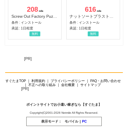
208
616
Screw Out Factory Puzzle 3D（経験値バーのマイルストーンを5にする（ユーザーレベル5に到達する））（Android）
ナットソートブラスト：カラーパズル（チャレンジ11完了）（Android）
条件 : インストール
条件 : インストール
承認 : 1日程度
承認 : 1日程度
無料
無料
[PR]
すぐたまTOP
利用規約
プライバシーポリシー
FAQ・お問い合わせ
不正への取り組み
会社概要
サイトマップ
[PR]
ポイントサイトでお小遣い稼ぎなら【すぐたま】
Copyright(C)2001-2026 Netmile All Rights Reserved.
表示モード：
モバイル
|
PC