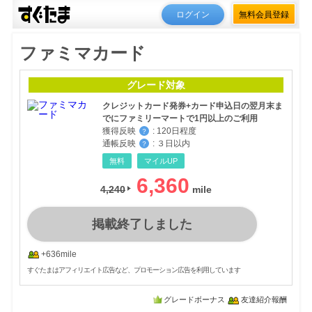
ログイン
無料会員登録
ファミマカード
グレード対象
クレジットカード発券+カード申込日の翌月末ま
でにファミリーマートで1円以上のご利用
獲得反映
:
120日程度
？
通帳反映
:
３日以内
？
無料
マイルUP
6,360
4,240
掲載終了しました
+636mile
すぐたまはアフィリエイト広告など、プロモーション広告を利用しています
グレードボーナス
友達紹介報酬