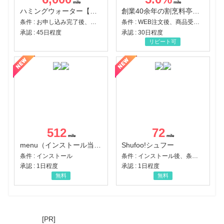
ハミングウォーター【販売代理店】
創業40余年の割烹料亭千賀監修【おせちの千賀屋】おもてなし参道本店
条件 : お申し込み完了後、決済登録完了と1ヶ月以内のサーバー初回設置。
条件 : WEB注文後、商品受け取り+入金確認時点
承認 : 45日程度
承認 : 30日程度
リピート可
512
72
menu（インストール当日に指定のクーポンコード経由で1,500円（税込）以上の初回注文完了）（Android）
Shufoo!シュフー
条件 : インストール
条件 : インストール後、条件達成
承認 : 1日程度
承認 : 1日程度
無料
無料
[PR]