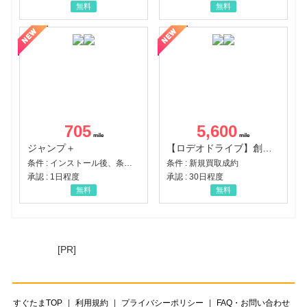
無料
無料
705
5,600
ジャンプ＋
【ロデオドライブ】創業70年の信頼と高価買取を実現！ブランド品・貴金属の無料査定
条件 : インストール後、条件達成
条件 : 新規買取成約
承認 : 1日程度
承認 : 30日程度
無料
無料
[PR]
すぐたまTOP
利用規約
プライバシーポリシー
FAQ・お問い合わせ