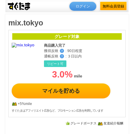
ログイン
無料会員登録
mix.tokyo
グレード対象
商品購入完了
獲得反映
:
90日程度
？
通帳反映
:
３日以内
？
リピート可
3.0
%
マイルを貯める
+5%mile
すぐたまはアフィリエイト広告など、プロモーション広告を利用しています
グレードボーナス
友達紹介報酬