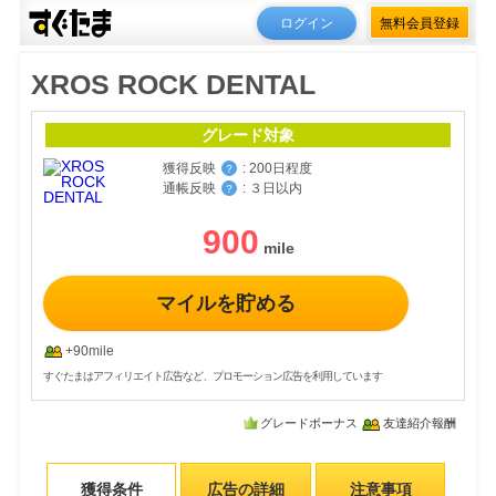
ログイン
無料会員登録
XROS ROCK DENTAL
グレード対象
獲得反映
:
200日程度
？
通帳反映
:
３日以内
？
900
マイルを貯める
+90mile
すぐたまはアフィリエイト広告など、プロモーション広告を利用しています
グレードボーナス
友達紹介報酬
獲得条件
広告の詳細
注意事項