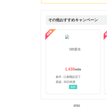
その他おすすめキャンペーン
ルナ ファミリーコース
ギフ活
三井シ
1,430
条件 : 口座開設完了
承認 : 30日程度
無料
[PR]