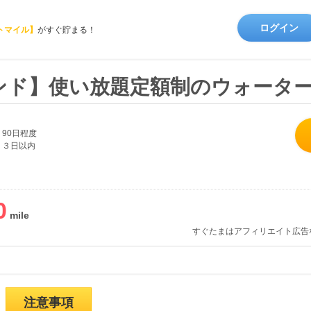
ログイン
トマイル】
がすぐ貯まる！
ンド】使い放題定額制のウォータ
90日程度
３日以内
0
すぐたまはアフィリエイト広告
注意事項