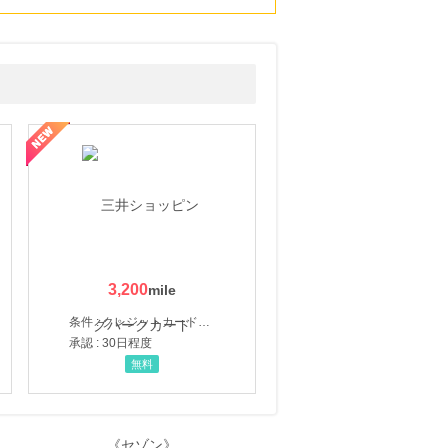
3,200
条件 : クレジットカード申込・発券
承認 : 30日程度
無料