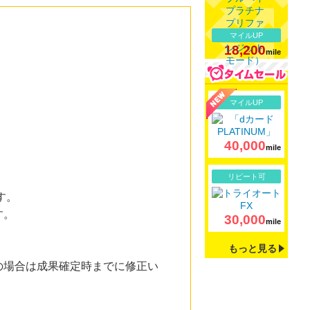
マイルUP
18,200
mile
詳細
マイルUP
40,000
mile
詳細
リピート可
す。
す。
30,000
mile
もっと見る
場合は成果確定時までに修正い