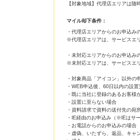
【対象地域】代理店エリアは随
にお申し込みがありました
19時間前
楽天ブックス
マイル却下条件：
1.0
%mile
にお申し込みがありました
・代理店エリアからのお申込み
※代理店エリアは、サービスエ
23時間前
ファンケルオンライン
15.0
%mile
・未対応エリアからのお申込み
にお申し込みがありました
※未対応エリアは、サービスエ
1時間前
Qoo10
・対象商品「アイコン」以外の
1.9
%mile
にお申し込みがありました
・WEB申込後、60日以内の設
・既に当社に登録のあるお客様
・設置に至らない場合
・資料請求で資料の送付先の宛
・IE経由のお申込み（※IEは
・お電話からのお申込みの場合
・虚偽、いたずら、返品、キャ