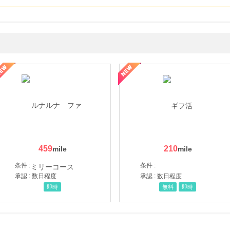
ョッピングパークカード《セゾン》
459
210
条件 :
条件 :
承認 : 数日程度
承認 : 数日程度
即時
無料
即時