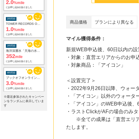
2.0
%mile
にお申し込みがありました
1時間前
商品価格
プランにより異なる
TOWER RECORDS ONLINE
1.0
%mile
にお申し込みがありました
マイル獲得条件：
1時間前
新規WEB申込後、60日以内の設
海洋深層水「天海の水」3種類お試しセット
352
mile
・対象：直営エリアからのお申
にお申し込みがありました
・対象商品：「アイコン」
4時間前
ブックオフオンライン販売
＜設置完了＞
3.0
%mile
・2022年9月26日以降、ウ
にお申し込みがありました
・「アイコン」以外のウォータ
※最近参加されたキャンペー
10時間前
ンをランダムに表示していま
・「アイコン」のWEB申込後、
Sony Music Shop
す
1.5
%mile
・ラストClickがAFの場合の
にお申し込みがありました
※全ての成果は「直営エリア」
たします。
19時間前
楽天市場
2.0
%mile