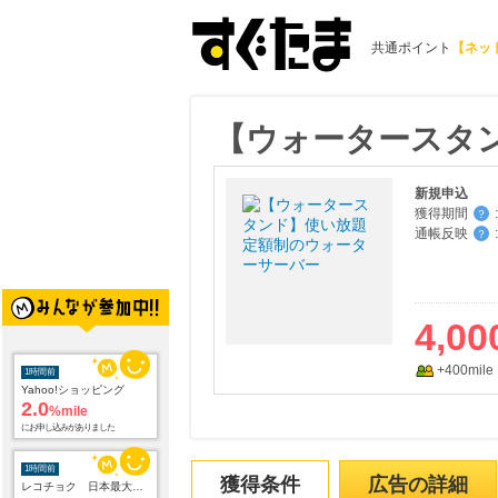
共通ポイント
【ネッ
【ウォータースタ
新規申込
獲得期間
:
？
通帳反映
:
？
4,00
+400mile
1時間前
Yahoo!ショッピング
2.0
%mile
にお申し込みがありました
1時間前
獲得条件
広告の詳細
レコチョク 日本最大級の音楽配信サイト