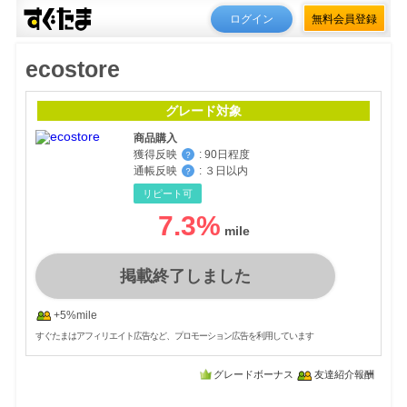
ログイン
無料会員登録
ecostore
グレード対象
商品購入
獲得反映
:
90日程度
？
通帳反映
:
３日以内
？
リピート可
7.3
%
掲載終了しました
+5%mile
すぐたまはアフィリエイト広告など、プロモーション広告を利用しています
グレードボーナス
友達紹介報酬