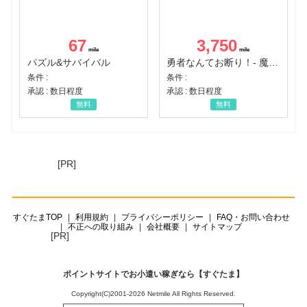
67
3,750
パズル&サバイバル
勇者なんてお断り！- 魔王の力で異世界征服
条件 :
条件 :
承認 : 数日程度
承認 : 数日程度
無料
無料
[PR]
すぐたまTOP
利用規約
プライバシーポリシー
FAQ・お問い合わせ
不正への取り組み
会社概要
サイトマップ
[PR]
ポイントサイトでお小遣い稼ぎなら【すぐたま】
Copyright(C)2001-2026 Netmile All Rights Reserved.