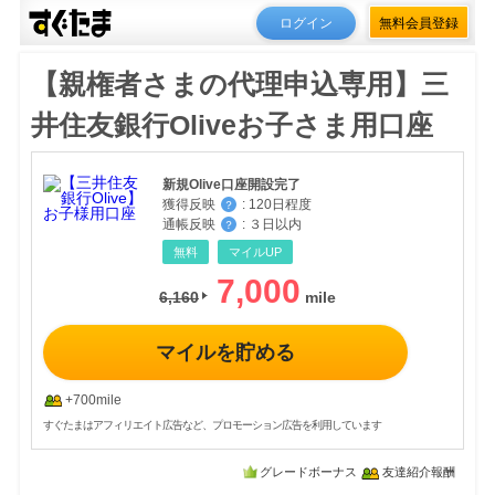
ログイン
無料会員登録
【親権者さまの代理申込専用】三
井住友銀行Oliveお子さま用口座
新規Olive口座開設完了
獲得反映
:
120日程度
？
通帳反映
:
３日以内
？
無料
マイルUP
7,000
6,160
マイルを貯める
+700mile
すぐたまはアフィリエイト広告など、プロモーション広告を利用しています
グレードボーナス
友達紹介報酬