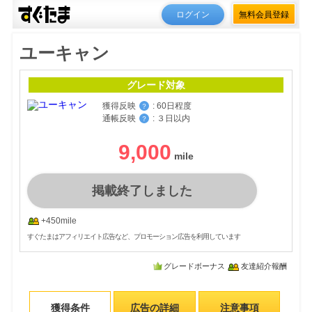
ログイン
無料会員登録
ユーキャン
グレード対象
獲得反映
:
60日程度
？
通帳反映
:
３日以内
？
9,000
掲載終了しました
+450mile
すぐたまはアフィリエイト広告など、プロモーション広告を利用しています
グレードボーナス
友達紹介報酬
獲得条件
広告の詳細
注意事項