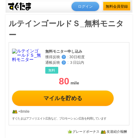
ログイン
無料会員登録
ルテインゴールドＳ_無料モニタ
ー
無料モニター申し込み
獲得反映
:
30日程度
？
通帳反映
:
３日以内
？
無料
80
マイルを貯める
+8mile
すぐたまはアフィリエイト広告など、プロモーション広告を利用しています
グレードボーナス
友達紹介報酬