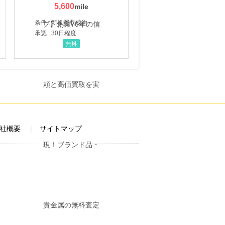
5,600
条件 : 新規買取成約
承認 : 30日程度
無料
社概要
サイトマップ