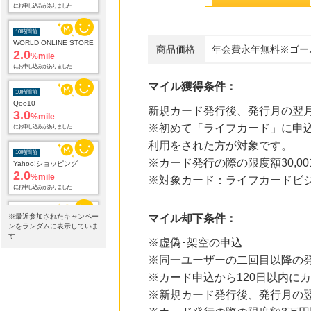
WORLD ONLINE STORE
2.0
%mile
にお申し込みがありました
商品価格
年会費永年無料※ゴー
10時間前
Qoo10
3.0
%mile
マイル獲得条件：
にお申し込みがありました
新規カード発行後、発行月の翌月
10時間前
Yahoo!ショッピング
※初めて「ライフカード」に申込
2.0
%mile
利用をされた方が対象です。
にお申し込みがありました
※カード発行の際の限度額30,0
10時間前
※対象カード：ライフカードビ
カメラのキタムラのネットショップ
0.9
%mile
にお申し込みがありました
※最近参加されたキャンペー
マイル却下条件：
ンをランダムに表示していま
13時間前
す
※虚偽･架空の申込
ブックオフオンライン販売
3.0
%mile
※同一ユーザーの二回目以降の
にお申し込みがありました
※カード申込から120日以内に
※新規カード発行後、発行月の翌
15時間前
ニッセン