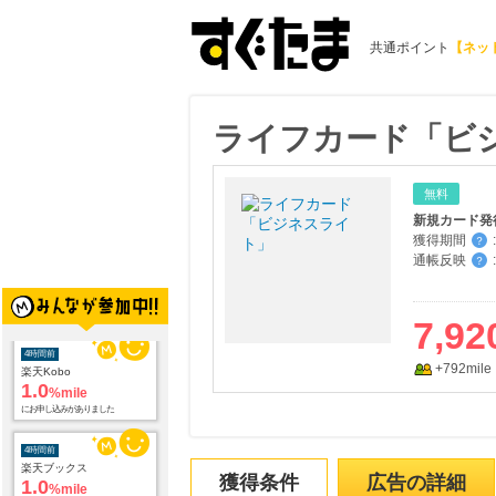
共通ポイント
【ネッ
ライフカード「ビ
無料
獲得期間
:
？
通帳反映
:
？
4時間前
楽天Kobo
7,92
1.0
%mile
にお申し込みがありました
+792mile
4時間前
楽天ブックス
1.0
%mile
にお申し込みがありました
獲得条件
広告の詳細
10時間前