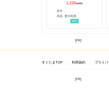
1,230
条件 :
承認 : 数日程度
即時
[PR]
すぐたまTOP
利用規約
プライバ
[PR]