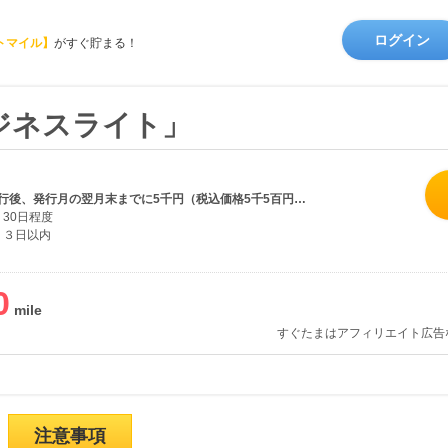
ログイン
トマイル】
がすぐ貯まる！
ジネスライト」
新規カード発行後、発行月の翌月末までに5千円（税込価格5千5百円）以上のショッピング利用で成果
30日程度
３日以内
0
すぐたまはアフィリエイト広告
注意事項