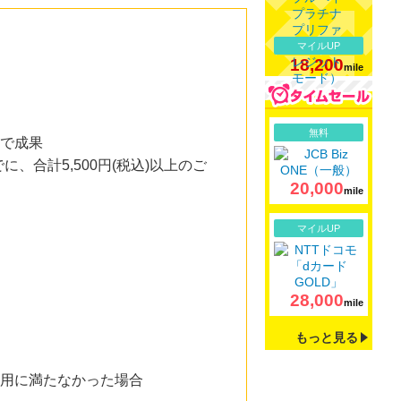
マイルUP
18,200
mile
詳細
無料
用で成果
合計5,500円(税込)以上のご
20,000
mile
詳細
マイルUP
28,000
mile
もっと見る
利用に満たなかった場合