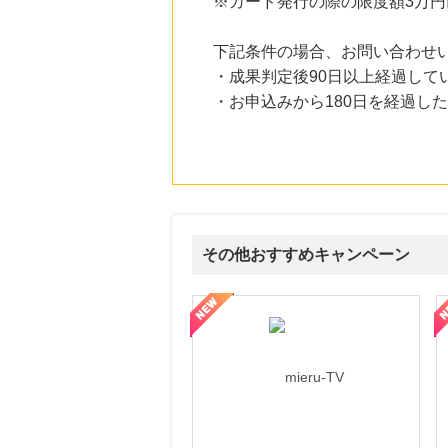
※カード発行の際の限度額3万
1.0
%mile
にお申し込みがありました
下記条件の場合、お問い合わせ
20時間前
・成果判定後90日以上経過して
au PAY マーケット
1.0
%mile
・お申込みから180日を経過し
にお申し込みがありました
4時間前
楽天市場
2.0
%mile
にお申し込みがありました
4時間前
楽天Kobo
その他おすすめキャンペーン
1.0
%mile
にお申し込みがありました
ni】妊活期のための葉酸サプリ
【LOJEL公式サイト】スーツケース・バッグ
【ロデオドライブ】創業70