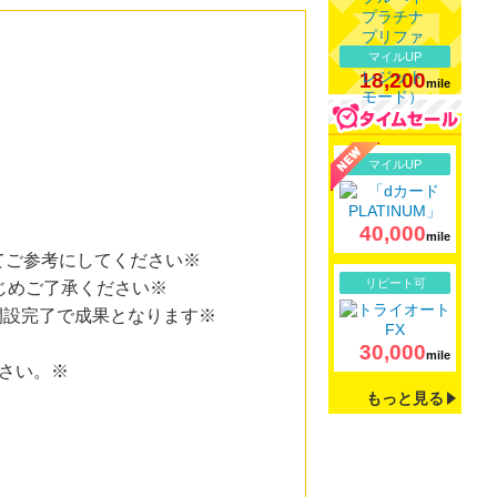
マイルUP
18,200
mile
詳細
マイルUP
40,000
mile
てご参考にしてください※
詳細
リピート可
じめご了承ください※
開設完了で成果となります※
30,000
mile
さい。※
もっと見る