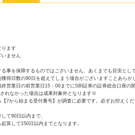
なります
ざいません
する事を保障するものではございません、あくまでも目安とし
均獲得日数の90日を超えてしまう場合がございますことあらか
終営業日の前営業日15：00までにSBI証券の証券総合口座の
認されなかった場合は成果対象外となります※
る【7から始まる受付番号】が調査に必要です。必ずお控えくだ
して90日以内まで、
起算して150日以内までとなります。