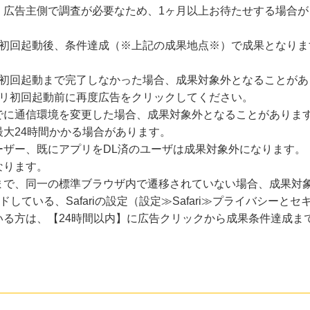
、広告主側で調査が必要なため、1ヶ月以上お待たせする場合が
の初回起動後、条件達成（※上記の成果地点※）で成果となりま
に初回起動まで完了しなかった場合、成果対象外となることがあ
プリ初回起動前に再度広告をクリックしてください。
でに通信環境を変更した場合、成果対象外となることがありま
大24時間かかる場合があります。
ーザー、既にアプリをDL済のユーザは成果対象外になります。
なります。
まで、同一の標準ブラウザ内で遷移されていない場合、成果対
ードしている、Safariの設定（設定≫Safari≫プライバシー
いる方は、【24時間以内】に広告クリックから成果条件達成ま