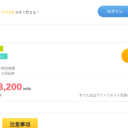
ログイン
トマイル】
がすぐ貯まる！
象
還元
90日程度
３日以内
3,200
e
すぐたまはアフィリエイト広告
注意事項