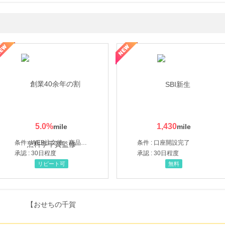
ルナルナ ファミリーコース
5.0
%
1,430
条件 : WEB注文後、商品受け取り+入金確認時点
条件 : 口座開設完了
承認 : 30日程度
承認 : 30日程度
リピート可
無料