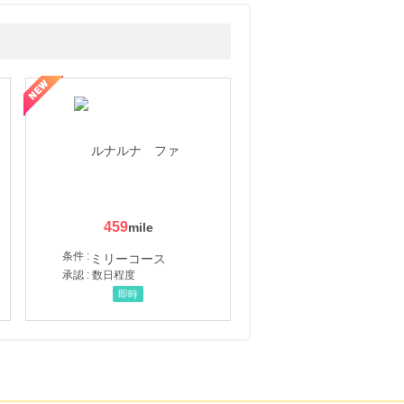
459
条件 :
承認 : 数日程度
即時