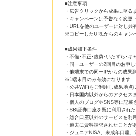
ブックオフオンライン販売
■注意事項
3.0
%mile
・広告クリックから成果に至る
にお申し込みがありました
・キャンペーンは予告なく変更
17時間前
・URLを他のユーザーに対し共
Sony Music Shop
1.5
※コピーしたURLからのキャン
%mile
にお申し込みがありました
■成果却下条件
2時間前
楽天市場
・不備･不正･虚偽･いたずら･キ
2.0
%mile
・同一ユーザーの2回目のお申し
にお申し込みがありました
・他端末での同一IPからの成果
2時間前
※1端末目のみ有効になります
楽天ブックス
1.0
・公共WiFiをご利用し成果地点
%mile
にお申し込みがありました
・日本国内以外からのアクセスま
・個人のブログやSNS等に記載
・SBI証券口座を既に利用され
・総合口座以外のサービスを利
・過去に資料請求されたことが
・ジュニアNISA、未成年口座