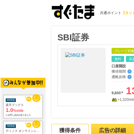
共通ポイント
【ネッ
SBI証券
グレード対
無料
高
口座開設
獲得期間
:
？
通帳反映
:
？
2時間前
1
楽天ブックス
1.0
9,600
%mile
にお申し込みがありました
+1,320mil
7時間前
ディノス オンラインショップ
1.0
%mile
にお申し込みがありました
獲得条件
広告の詳細