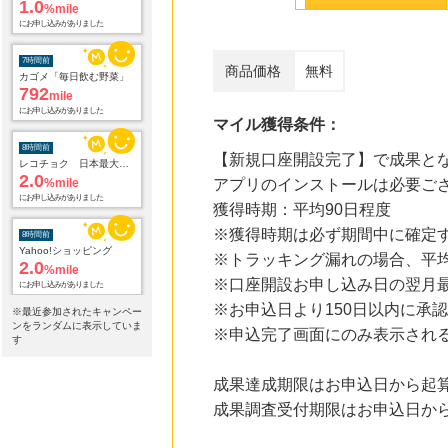
7時間前
カゴメ「毎日飲む野菜」
792
mile
にお申し込みがありました
商品価格
無料
8時間前
レコチョク 日本最大級の音楽配信サイト
2.0
マイル獲得条件：
%mile
にお申し込みがありました
【新規口座開設完了】で成果と
8時間前
アプリのインストールは必要ご
Yahoo!ショッピング
2.0
獲得時期：平均90日程度
%mile
にお申し込みがありました
※獲得時期は必ず期間中に確定
※トラッキング漏れの場合、平
8時間前
【マツキヨココカラオンラインストア】マツモトキヨシ・ココカラファイン公式通販サイト
※口座開設お申し込み日の翌月最
3.8
%mile
※お申込日より150日以内に承
※最近参加されたキャンペー
にお申し込みがありました
ンをランダムに表示していま
※申込完了画面にのみ表示され
す
8時間前
Trip.com（トリップドットコム）ホテル
5.0
成果達成期限はお申込日から起算
%mile
にお申し込みがありました
成果調査受付期限はお申込日から
11時間前