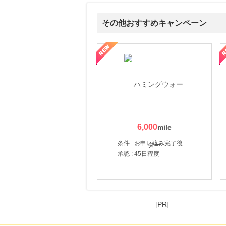
その他おすすめキャンペーン
賀監修【おせちの千賀屋】おもてなし参道本店
SBI新生銀行「口座開設」
6,000
条件 : お申し込み完了後、決済登録完了と1ヶ月以内のサーバー初回設置。
承認 : 45日程度
[PR]