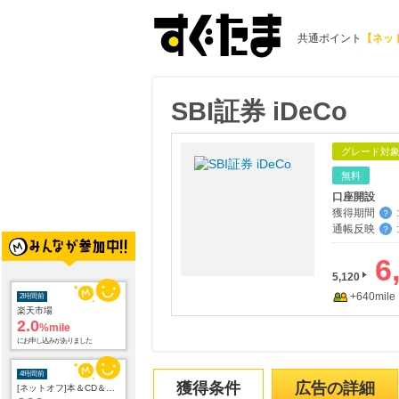
共通ポイント
【ネッ
SBI証券 iDeCo
グレード対
無料
口座開設
獲得期間
:
？
2時間前
通帳反映
:
？
楽天市場
2.0
%mile
6
にお申し込みがありました
5,120
+640mile
4時間前
[ネットオフ]本＆CD＆DVD買取プロモーション
320
mile
にお申し込みがありました
8時間前
獲得条件
広告の詳細
じゃらんnet