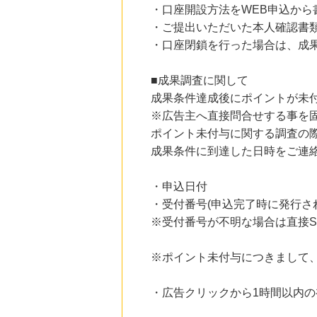
・口座開設方法をWEB申込から
・ご提出いただいた本人確認書
・口座閉鎖を行った場合は、成
■成果調査に関して
成果条件達成後にポイントが未
※広告主へ直接問合せする事を
ポイント未付与に関する調査の
成果条件に到達した日時をご連
・申込日付
・受付番号(申込完了時に発行さ
※受付番号が不明な場合は直接S
※ポイント未付与につきまして
・広告クリックから1時間以内