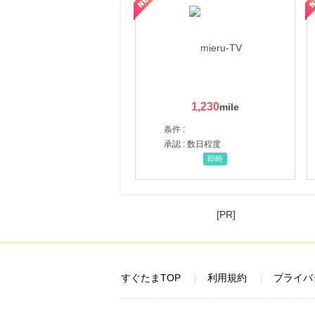
1,230
条件 :
承認 : 数日程度
即時
[PR]
すぐたまTOP
利用規約
プライバ