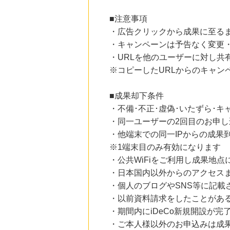
にお申し込みがありました
■注意事項
10時間前
・広告クリックから成果に至る
【ブックオフオンライン】宅配買取
222
・キャンペーンは予告なく変更
mile
にお申し込みがありました
・URLを他のユーザーに対し共
※コピーしたURLからのキャン
2時間前
楽天ブックス
1.0
%mile
■成果却下条件
にお申し込みがありました
・不備･不正･虚偽･いたずら･キ
2時間前
・同一ユーザーの2回目のお申し
楽天市場
2.0
%mile
・他端末での同一IPからの成果
にお申し込みがありました
※1端末目のみ有効になります
・公共WiFiをご利用し成果地点
・日本国内以外からのアクセスま
・個人のブログやSNS等に記載
・以前資料請求をしたことがあ
・期間内にiDeCo新規開設が完
・ご本人様以外のお申込みは成