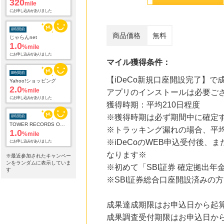
1.0
%mile
にお申し込みがありました
8時間前
商品価格
無料
Yahoo!ショッピング
2.0
%mile
にお申し込みがありました
マイル獲得条件：
8時間前
【iDeCo新規口座開設完了】で
TOWER RECORDS ONLINE
1.0
アプリのインストールは必要ご
%mile
にお申し込みがありました
獲得時期：平均210日程度
※獲得時期は必ず期間中に確定
8時間前
電子貸本Renta!
※トラッキング漏れの場合、平均
14.0
%mile
※iDeCoのWEB申込受付後
にお申し込みがありました
なります※
※最近参加されたキャンペー
8時間前
ンをランダムに表示していま
※初めて「SBI証券 確定拠出年
す
Qoo10
3.0
※SBI証券総合口座開設済みの
%mile
にお申し込みがありました
成果達成期限はお申込日から起算
8時間前
国内最大級の総合電子書籍ストア ブックライブ
成果調査受付期限はお申込日から
3.0
%mile