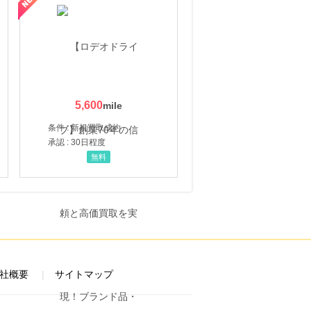
5,600
条件 : 新規買取成約
承認 : 30日程度
無料
社概要
サイトマップ