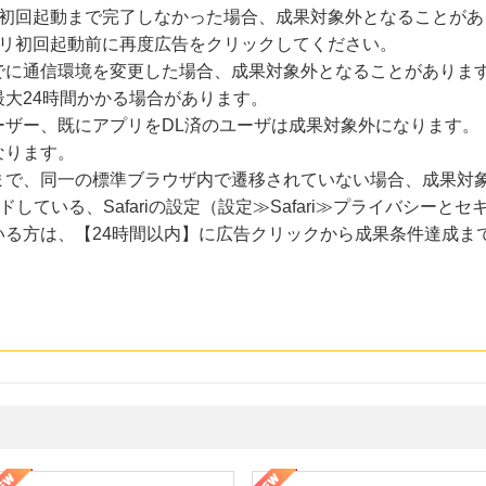
に初回起動まで完了しなかった場合、成果対象外となることがあ
プリ初回起動前に再度広告をクリックしてください。
でに通信環境を変更した場合、成果対象外となることがありま
大24時間かかる場合があります。
ーザー、既にアプリをDL済のユーザは成果対象外になります。
なります。
まで、同一の標準ブラウザ内で遷移されていない場合、成果対
ードしている、Safariの設定（設定≫Safari≫プライバシー
いる方は、【24時間以内】に広告クリックから成果条件達成ま
年の信頼と高価買取を実現！ブランド品・貴金属の無料査定