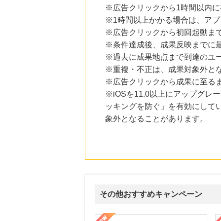
※広告クリックから1時間以内
※1時間以上かかる場合は、ア
※広告クリックから初回起動ま
※条件達成後、成果反映までに最
※過去に成果地点まで到達のユ
※重複・不正は、成果対象外と
※広告クリックから成果に至る
※iOSを11.0以上にアップグレ
ッキングを防ぐ」を有効にして
象外となることがあります。
その他おすすめキャンペーン
ni】妊活期のための葉酸サプリ
【LOJEL公式サイト】スーツケース・バッグ
【ロデオドライブ】創業70