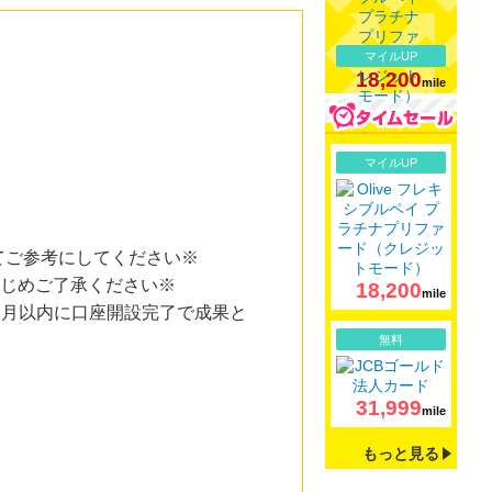
マイルUP
18,200
mile
詳細
マイルUP
てご参考にしてください※
かじめご了承ください※
18,200
mile
ヶ月以内に口座開設完了で成果と
詳細
無料
31,999
mile
もっと見る