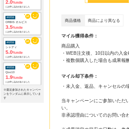
2.0
%mile
にお申し込みがありました
4時間前
商品価格
商品により異なる
ORBIS オルビス
3.5
%mile
にお申し込みがありました
マイル獲得条件：
4時間前
商品購入
シャディ
5.0
%mile
・WEB注文後、10日以内の入金
にお申し込みがありました
・複数個購入した場合も成果報
4時間前
Qoo10
マイル却下条件：
1.9
%mile
にお申し込みがありました
・未入金、返品、キャンセルの
※最近参加されたキャンペー
7時間前
ンをランダムに表示していま
ブックオフオンライン販売
す
当キャンペーンにご参加いただ
3.0
%mile
い。
にお申し込みがありました
非承認理由についてのお問い合
19時間前
HMV & BOOKS online
3.0
%mile