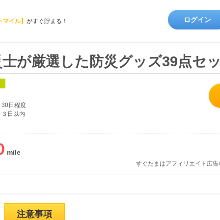
ログイン
トマイル】
がすぐ貯まる！
災士が厳選した防災グッズ39点セ
象
30日程度
３日以内
0
すぐたまはアフィリエイト広告
注意事項