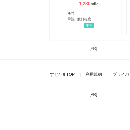
1,230
条件 :
承認 : 数日程度
即時
[PR]
すぐたまTOP
利用規約
プライバ
[PR]