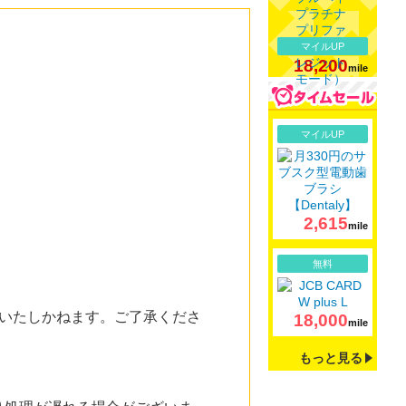
マイルUP
18,200
mile
詳細
マイルUP
2,615
mile
詳細
無料
いたしかねます。ご了承くださ
18,000
mile
もっと見る