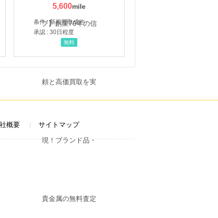
5,600
条件 : 新規買取成約
承認 : 30日程度
無料
社概要
サイトマップ