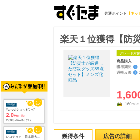
共通ポイント
【ネッ
楽天１位獲得【防
グレード対
商品購入
獲得期間
:
？
通帳反映
:
？
1,60
+160mile
4時間前
Yahoo!ショッピング
2.0
%mile
にお申し込みがありました
4時間前
獲得条件
広告の詳細
レコチョク 日本最大級の音楽配信サイト