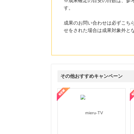
※成果確定の目安の日数は、参
にお申し込みがありました
す。
22時間前
楽天ブックス
成果のお問い合わせは必ずこち
1.0
%mile
にお申し込みがありました
せをされた場合は成果対象外と
22時間前
楽天市場
2.0
%mile
にお申し込みがありました
4時間前
国内最大級の総合電子書籍ストア ブックライブ
3.0
その他おすすめキャンペーン
%mile
にお申し込みがありました
ni】妊活期のための葉酸サプリ
【LOJEL公式サイト】スーツケース・バッグ
【ロデオドライブ】創業70