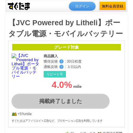
ログイン
無料会員登録
【JVC Powered by Litheli】ポー
タブル電源・モバイルバッテリー
グレード対象
商品購入
獲得反映
:
30日程度
？
通帳反映
:
３日以内
？
リピート可
4.0
%
掲載終了しました
+5%mile
すぐたまはアフィリエイト広告など、プロモーション広告を利用しています