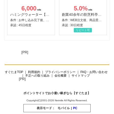
6,000
5.0
%
ハミングウォーター【販売代理店】
創業40余年の割烹料亭千賀監修【おせちの千賀屋】おもてなし参道本店
条件 : お申し込み完了後、決済登録完了と1ヶ月以内のサーバー初回設置。
条件 : WEB注文後、商品受け取り+入金確認時点
承認 : 45日程度
承認 : 30日程度
リピート可
[PR]
すぐたまTOP
利用規約
プライバシーポリシー
FAQ・お問い合わせ
不正への取り組み
会社概要
サイトマップ
[PR]
ポイントサイトでお小遣い稼ぎなら【すぐたま】
Copyright(C)2001-2026 Netmile All Rights Reserved.
表示モード：
モバイル
|
PC