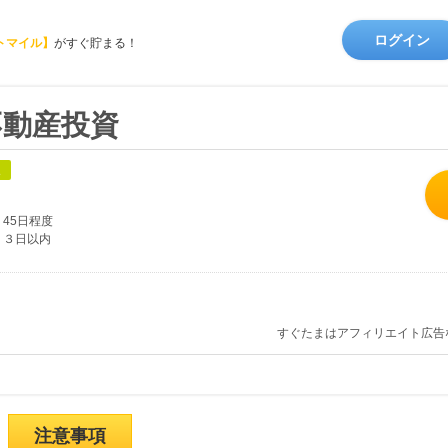
ログイン
トマイル】
がすぐ貯まる！
S 不動産投資
象
45日程度
３日以内
すぐたまはアフィリエイト広告
注意事項