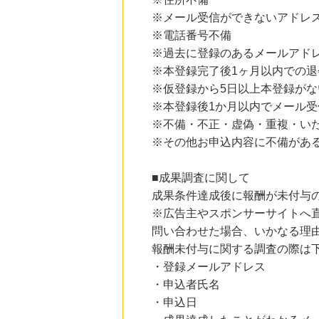
1.0
%mile
※メール受信ができないアドレ
にお申し込みがありました
※電話番号不備
23時間前
※過去に登録のあるメールアド
楽天市場
2.0
%mile
※本登録完了後1ヶ月以内での退
にお申し込みがありました
※仮登録から5日以上本登録がな
4時間前
※本登録後1か月以内でメール
ディノス オンラインショップ
※不備・不正・虚偽・重複・い
1.0
%mile
にお申し込みがありました
※その他お申込内容に不備があ
5時間前
■成果調査に関して
Yahoo!ショッピング
2.0
%mile
成果条件達成後に報酬が未付与
にお申し込みがありました
※広告主やスポンサーサイトへ
問い合わせた場合、いかなる理
報酬未付与に関する調査の際は
・登録メールアドレス
・申込者氏名
・申込日