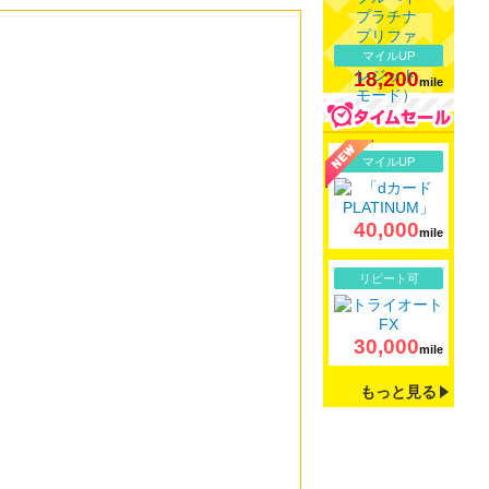
マイルUP
18,200
mile
詳細
マイルUP
40,000
mile
詳細
リピート可
30,000
mile
もっと見る