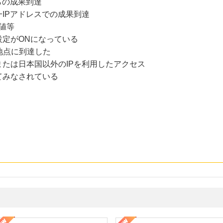
らの成果到達
IPアドレスでの成果到達
値等
設定がONになっている
地点に到達した
たは日本国以外のIPを利用したアクセス
てみなされている
ルナルナ ファミリーコース