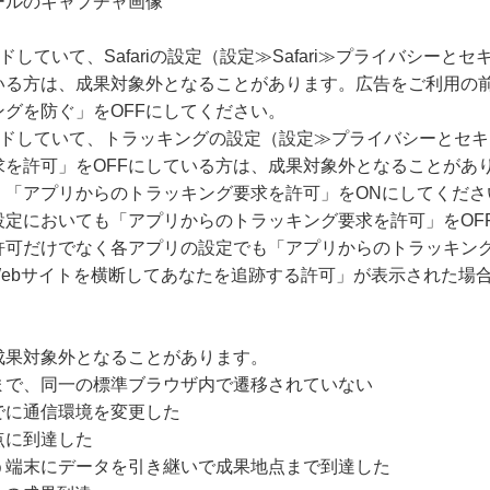
ールのキャプチャ画像
ードしていて、Safariの設定（設定≫Safari≫プライバシー
いる方は、成果対象外となることがあります。広告をご利用の
グを防ぐ」をOFFにしてください。
グレードしていて、トラッキングの設定（設定≫プライバシーとセ
求を許可」をOFFにしている方は、成果対象外となることがあ
、「アプリからのトラッキング要求を許可」をONにしてくださ
設定においても「アプリからのトラッキング要求を許可」をOF
許可だけでなく各アプリの設定でも「アプリからのトラッキング
Webサイトを横断してあなたを追跡する許可」が表示された場
成果対象外となることがあります。
まで、同一の標準ブラウザ内で遷移されていない
でに通信環境を変更した
点に到達した
う端末にデータを引き継いで成果地点まで到達した