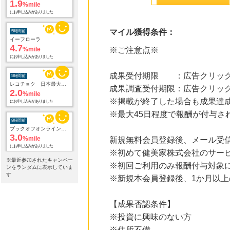
4.7
%mile
にお申し込みがありました
マイル獲得条件：
5時間前
レコチョク 日本最大級の音楽配信サイト
※ご注意点※
2.0
%mile
にお申し込みがありました
成果受付期限 ：広告クリック
8時間前
成果調査受付期限：広告クリック
ブックオフオンライン販売
3.0
%mile
※掲載が終了した場合も成果達
にお申し込みがありました
※最大45日程度で報酬が付与さ
14時間前
ソースネクスト
新規無料会員登録後、メール受
5.0
%mile
※初めて健美家株式会社のサー
にお申し込みがありました
※最近参加されたキャンペー
※初回ご利用のみ報酬付与対象
ンをランダムに表示していま
14時間前
す
※新規本会員登録後、1か月以
Sony Music Shop
1.5
%mile
にお申し込みがありました
【成果否認条件】
※投資に興味のない方
23時間前
楽天ブックス
※住所不備