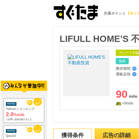
共通ポイント
【ネッ
LIFULL HOME’
グレード対
無料
獲得期間
:
？
通帳反映
:
？
5時間前
Yahoo!ショッピング
2.0
90
%mile
にお申し込みがありました
+9mile
5時間前
Qoo10
1.9
%mile
にお申し込みがありました
獲得条件
広告の詳細
5時間前
イーフローラ