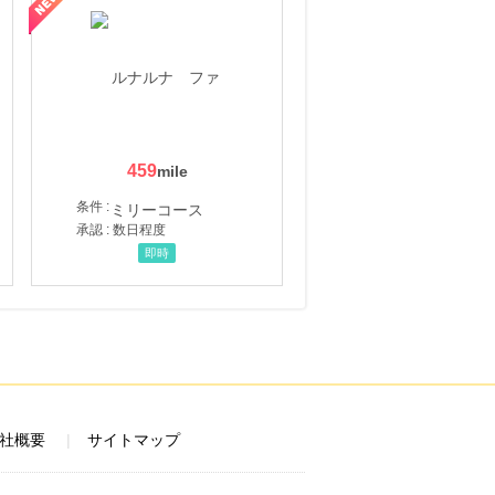
459
条件 :
承認 : 数日程度
即時
社概要
サイトマップ