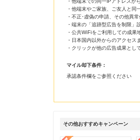
・他端末での同一IPアドレスか
・他端末やご家族、ご友人と同一
・不正･虚偽の申請、その他異常
・端末の「追跡型広告を制限」
・公共WiFiをご利用しての成果
・日本国内以外からのアクセスま
・クリックが他の広告成果とし
マイル却下条件：
承認条件欄をご参照ください
その他おすすめキャンペーン
賀監修【おせちの千賀屋】おもてなし参道本店
SBI新生銀行「口座開設」