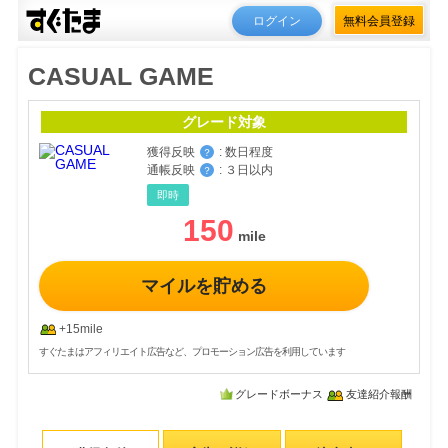
ログイン
無料会員登録
CASUAL GAME
グレード対象
獲得反映
:
数日程度
？
通帳反映
:
３日以内
？
即時
150
マイルを貯める
+15mile
すぐたまはアフィリエイト広告など、プロモーション広告を利用しています
グレードボーナス
友達紹介報酬