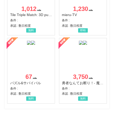
1,012
1,230
Tile Triple Match: 3D puzzle
mieru-TV
条件 :
条件 :
承認 : 数日程度
承認 : 数日程度
無料
即時
67
3,750
パズル&サバイバル
勇者なんてお断り！- 魔王の力で異世界征服
条件 :
条件 :
承認 : 数日程度
承認 : 数日程度
無料
無料