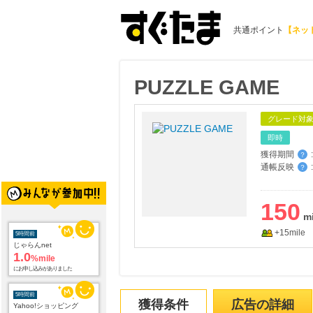
共通ポイント
【ネッ
PUZZLE GAME
グレード対
即時
獲得期間
:
？
通帳反映
:
？
150
+15mile
5時間前
じゃらんnet
1.0
%mile
にお申し込みがありました
5時間前
獲得条件
広告の詳細
Yahoo!ショッピング