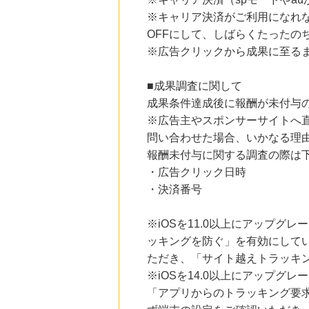
にお申し込みがありました
※キャリア決済がご利用になれ
OFFにして、しばらくたったの
23時間前
楽天ブックス
※広告クリックから成果に至る
1.0
%mile
にお申し込みがありました
■成果調査に関して
23時間前
成果条件達成後に報酬が未付与
楽天市場
2.0
%mile
※広告主やスポンサーサイトへ
にお申し込みがありました
問い合わせた場合、いかなる理
報酬未付与に関する調査の際は
5時間前
紀伊國屋書店 ウェブストア
・広告クリック日時
1.5
%mile
・決済番号
にお申し込みがありました
5時間前
※iOSを11.0以上にアップグレ
じゃらんnet
1.0
%mile
ッキングを防ぐ」を有効にして
にお申し込みがありました
ただき、「サイト越えトラッキン
※iOSを14.0以上にアップ
「アプリからのトラッキング要