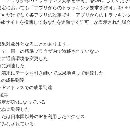
、「アプリからのトラッキング要求を許可」をONにしてくださ
設定においても「アプリからのトラッキング要求を許可」をOF
許可だけでなく各アプリの設定でも「アプリからのトラッキング
Webサイトを横断してあなたを追跡する許可」が表示された場
成果対象外となることがあります。
まで、同一の標準ブラウザ内で遷移されていない
でに通信環境を変更した
点に到達した
う端末にデータを引き継いで成果地点まで到達した
らの成果到達
IPアドレスでの成果到達
値等
設定がONになっている
地点に到達した
たは日本国以外のIPを利用したアクセス
てみなされている