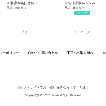
条件 : 新規購入
条件 : 商品購入
承認 : 30日程度
承認 : 45日程度
リピート可
シーポリシー
FAQ・お問い合わせ
不正への取り組み
会
ポイントサイトでお小遣い稼ぎなら【すぐたま】
Copyright(C)2001-2026 Netmile All Rights Reserved.