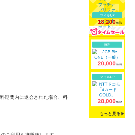
マイルUP
18,200
mile
詳細
無料
20,000
mile
詳細
マイルUP
、無料期間内に退会された場合、料
28,000
mile
もっと見る
からのご利用を推奨致します。