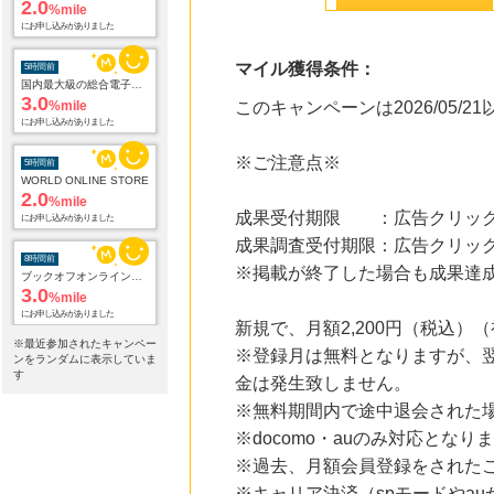
2.0
%mile
にお申し込みがありました
マイル獲得条件：
5時間前
国内最大級の総合電子書籍ストア ブックライブ
3.0
%mile
このキャンペーンは2026/05/
にお申し込みがありました
※ご注意点※
5時間前
WORLD ONLINE STORE
2.0
%mile
成果受付期限 ：広告クリック
にお申し込みがありました
成果調査受付期限：広告クリック
8時間前
※掲載が終了した場合も成果達
ブックオフオンライン販売
3.0
%mile
にお申し込みがありました
新規で、月額2,200円（税込
※最近参加されたキャンペー
※登録月は無料となりますが、翌
10時間前
ンをランダムに表示していま
ニッセン
す
金は発生致しません。
1.0
%mile
※無料期間内で途中退会された
にお申し込みがありました
※docomo・auのみ対応となり
17時間前
※過去、月額会員登録をされた
ベルーナ
2.0
%mile
※キャリア決済（spモードやau