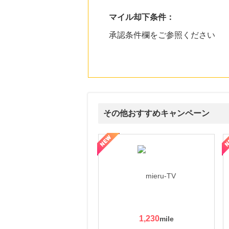
マイル却下条件：
承認条件欄をご参照ください
その他おすすめキャンペーン
ni】妊活期のための葉酸サプリ
【LOJEL公式サイト】スーツケース・バッグ
【ロデオドライブ】創業70
1,230