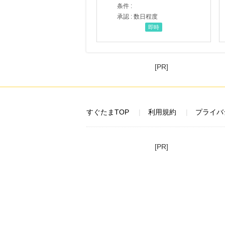
条件 :
承認 : 数日程度
即時
[PR]
すぐたまTOP
利用規約
プライバ
[PR]