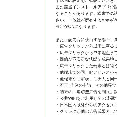
ず端末の設定をご確認いただき
また該当インストールアプリの
なることがあります。端末での
さい。「他社が所有するAppや
設定がONになります。
また下記内容に該当する場合、
・広告クリックから成果に至る
・広告クリックから成果地点ま
・回線が不安定な状態で成果地
・広告クリックした端末とは違
・他端末での同一IPアドレスか
・他端末やご家族、ご友人と同一
・不正･虚偽の申請、その他異常
・端末の「追跡型広告を制限」
・公共WiFiをご利用しての成果
・日本国内以外からのアクセスま
・クリックが他の広告成果とし