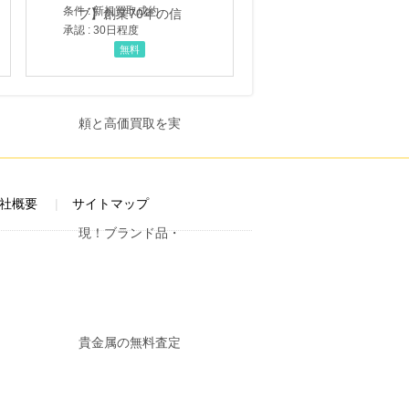
条件 : 新規買取成約
承認 : 30日程度
無料
社概要
サイトマップ