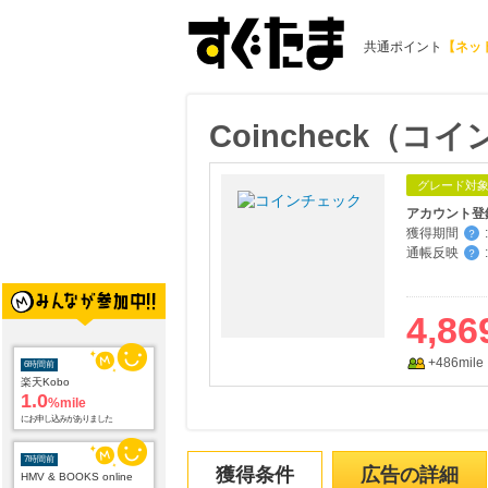
共通ポイント
【ネッ
Coincheck（コ
グレード対
アカウント登
獲得期間
:
？
通帳反映
:
？
4,86
+486mile
6時間前
楽天Kobo
1.0
%mile
にお申し込みがありました
7時間前
獲得条件
広告の詳細
HMV & BOOKS online