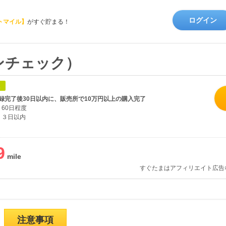
ログイン
トマイル】
がすぐ貯まる！
インチェック）
象
録完了後30日以内に、販売所で10万円以上の購入完了
60日程度
３日以内
9
すぐたまはアフィリエイト広告
注意事項