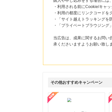
購入や申し込みをする場合には
にお申し込みがありました
・利用される前にCookie/キ
12時間前
・利用の都度にリンクコードを
OZmall（オズモール） グルメ予約
・「サイト越えトラッキングを防ぐ
240
mile
にお申し込みがありました
・「プライベートブラウジング」
6時間前
当広告は、成果に関するお問い
楽天ブックス
1.0
%mile
承くださいますようお願い致し
にお申し込みがありました
6時間前
楽天市場
2.0
%mile
にお申し込みがありました
その他おすすめキャンペーン
ni】妊活期のための葉酸サプリ
【LOJEL公式サイト】スーツケース・バッグ
【ロデオドライブ】創業70