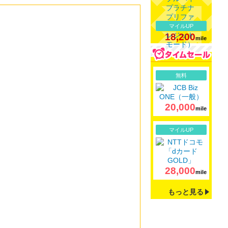
マイルUP
18,200
mile
詳細
無料
20,000
mile
詳細
マイルUP
28,000
mile
もっと見る