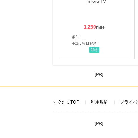
1,230
条件 :
承認 : 数日程度
即時
[PR]
すぐたまTOP
利用規約
プライバ
[PR]