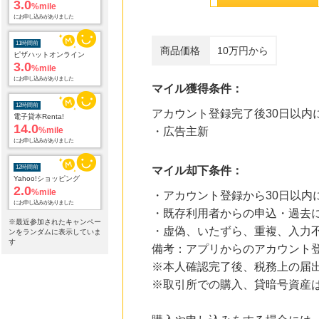
3.0
%mile
にお申し込みがありました
11時間前
商品価格
10万円から
ピザハットオンライン
3.0
%mile
にお申し込みがありました
マイル獲得条件：
12時間前
アカウント登録完了後30日以内
電子貸本Renta!
14.0
%mile
・広告主新
にお申し込みがありました
12時間前
マイル却下条件：
Yahoo!ショッピング
2.0
%mile
・アカウント登録から30日以内
にお申し込みがありました
・既存利用者からの申込・過去
※最近参加されたキャンペー
・虚偽、いたずら、重複、入力
12時間前
ンをランダムに表示していま
セブンネットショッピング(セブン-イレブン受取なら送料無料)
す
備考：アプリからのアカウント
2.0
%mile
※本人確認完了後、税務上の届
にお申し込みがありました
※取引所での購入、貸暗号資産
12時間前
WORLD ONLINE STORE
2.0
%mile