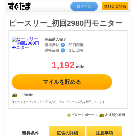
ログイン
無料会員登録
ピースリー_初回2980円モニター
商品購入完了
獲得反映
:
30日程度
？
通帳反映
:
３日以内
？
1,192
マイルを貯める
+119mile
すぐたまはアフィリエイト広告など、プロモーション広告を利用しています
グレードボーナス
友達紹介報酬
獲得条件
広告の詳細
注意事項