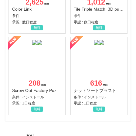
2,625
1,012
Color Link
Tile Triple Match: 3D puzzle
条件 :
条件 :
承認 : 数日程度
承認 : 数日程度
無料
無料
208
616
Screw Out Factory Puzzle 3D（経験値バーのマイルストーンを5にする（ユーザーレベル5に到達する））（Android）
ナットソートブラスト：カラーパズル（チャレンジ11完了）（Android）
条件 : インストール
条件 : インストール
承認 : 1日程度
承認 : 1日程度
無料
無料
[PR]