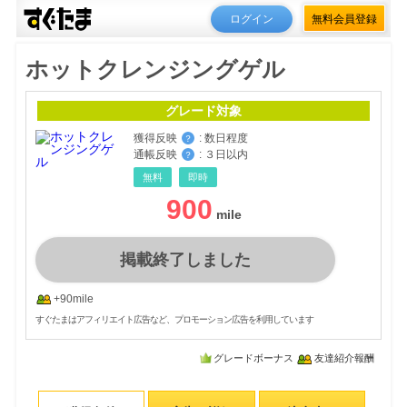
ログイン
無料会員登録
ホットクレンジングゲル
グレード対象
獲得反映
:
数日程度
？
通帳反映
:
３日以内
？
無料
即時
900
掲載終了しました
+90mile
すぐたまはアフィリエイト広告など、プロモーション広告を利用しています
グレードボーナス
友達紹介報酬