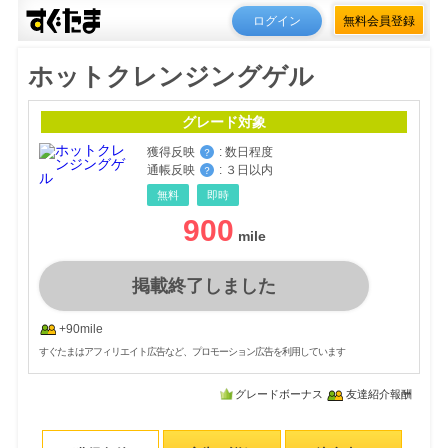
ログイン
無料会員登録
ホットクレンジングゲル
グレード対象
獲得反映
:
数日程度
？
通帳反映
:
３日以内
？
無料
即時
900
掲載終了しました
+90mile
すぐたまはアフィリエイト広告など、プロモーション広告を利用しています
グレードボーナス
友達紹介報酬