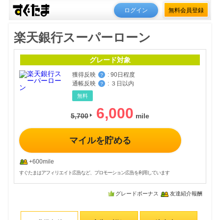
ログイン
無料会員登録
楽天銀行スーパーローン
グレード対象
獲得反映
:
90日程度
？
通帳反映
:
３日以内
？
無料
6,000
5,700
マイルを貯める
+600mile
すぐたまはアフィリエイト広告など、プロモーション広告を利用しています
グレードボーナス
友達紹介報酬