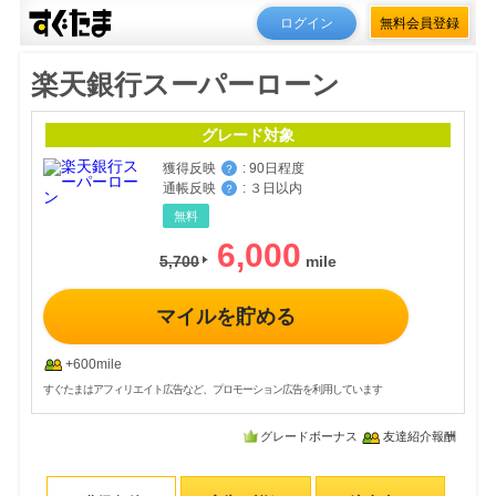
ログイン
無料会員登録
楽天銀行スーパーローン
グレード対象
獲得反映
:
90日程度
？
通帳反映
:
３日以内
？
無料
6,000
5,700
マイルを貯める
+600mile
すぐたまはアフィリエイト広告など、プロモーション広告を利用しています
グレードボーナス
友達紹介報酬