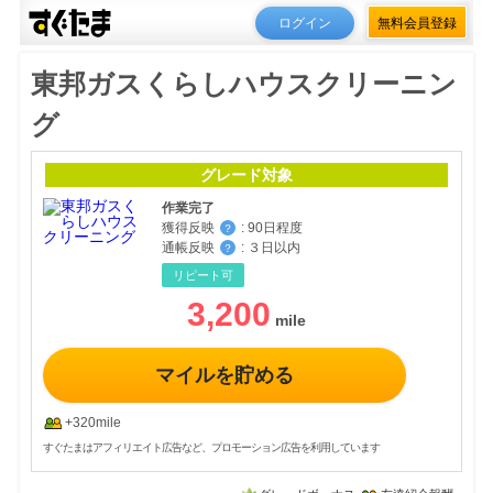
ログイン
無料会員登録
東邦ガスくらしハウスクリーニン
グ
グレード対象
作業完了
獲得反映
:
90日程度
？
通帳反映
:
３日以内
？
リピート可
3,200
マイルを貯める
+320mile
すぐたまはアフィリエイト広告など、プロモーション広告を利用しています