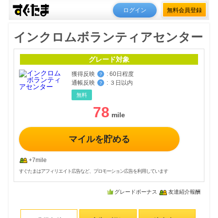
ログイン
無料会員登録
インクロムボランティアセンター
グレード対象
獲得反映
:
60日程度
？
通帳反映
:
３日以内
？
無料
78
マイルを貯める
+7mile
すぐたまはアフィリエイト広告など、プロモーション広告を利用しています
グレードボーナス
友達紹介報酬