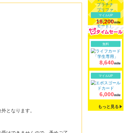
マイルUP
18,200
mile
詳細
無料
8,640
mile
詳細
マイルUP
6,000
mile
もっと見る
象外となります。
お受けできませんので、予めご了