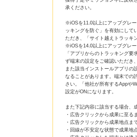
Yahoo!ショッピング
承ください。
2.0
%mile
にお申し込みがありました
※iOSを11.0以上にアップグレ
22時間前
ッキングを防ぐ」を有効にして
レコチョク 日本最大級の音楽配信サイト
2.0
%mile
ただき、「サイト越えトラッキン
にお申し込みがありました
※iOSを14.0以上にアップ
15時間前
「アプリからのトラッキング要
楽天市場
ず端末の設定をご確認いただき
2.0
%mile
にお申し込みがありました
また該当インストールアプリの
なることがあります。端末での
15時間前
さい。「他社が所有するAppや
楽天ブックス
1.0
%mile
設定がONになります。
にお申し込みがありました
また下記内容に該当する場合、
・広告クリックから成果に至る
・広告クリックから成果地点ま
・回線が不安定な状態で成果地