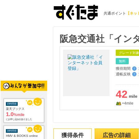
共通ポイント
【ネッ
阪急交通社「イン
グレード対
無料
獲得期間
:
？
通帳反映
:
？
15時間前
42
楽天ブックス
1.0
%mile
+4mile
にお申し込みがありました
16時間前
HMV & BOOKS online
3.0
%mile
にお申し込みがありました
獲得条件
広告の詳細