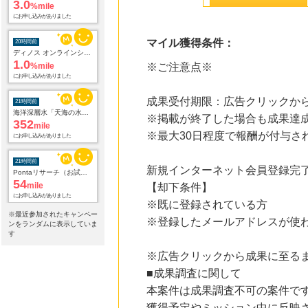
20時間前
ディノス オンラインショップ
1.0
%mile
にお申し込みがありました
マイル獲得条件：
※ご注意点※
21時間前
海洋深層水「天海の水」3種類お試しセット
352
mile
成果受付期限：広告クリックから
にお申し込みがありました
※掲載が終了した場合も成果達
21時間前
※最大30日程度で報酬が付与さ
Pontaリサーチ（お試しアンケート回答）
54
mile
にお申し込みがありました
新規インターネット会員登録完
【却下条件】
22時間前
国内最大級の総合電子書籍ストア ブックライブ
※既に登録されている方
3.0
%mile
※最近参加されたキャンペー
※登録したメールアドレスが使
にお申し込みがありました
ンをランダムに表示していま
す
22時間前
※広告クリックから成果に至る
Qoo10
3.0
%mile
■成果調査に関して
にお申し込みがありました
本案件は成果調査不可の案件で
22時間前
獲得予定やミッション中に反映