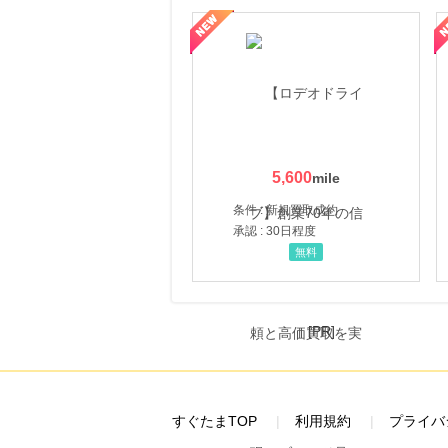
属の無料査定
を美しくをテーマにした商品で女性の美を応援しています
【ITトレンドMoney】相談プロモーション
ハ
5,600
条件 : 新規買取成約
承認 : 30日程度
無料
[PR]
すぐたまTOP
利用規約
プライバ