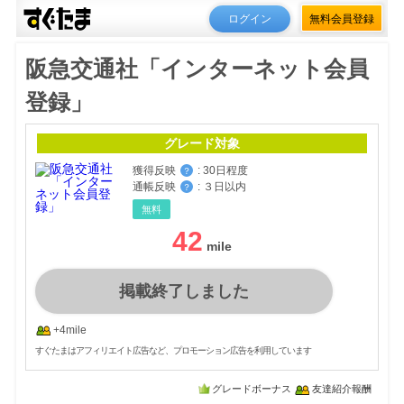
ログイン
無料会員登録
阪急交通社「インターネット会員
登録」
グレード対象
獲得反映
:
30日程度
？
通帳反映
:
３日以内
？
無料
42
掲載終了しました
+4mile
すぐたまはアフィリエイト広告など、プロモーション広告を利用しています
グレードボーナス
友達紹介報酬