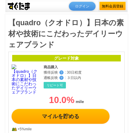
ログイン
無料会員登録
【quadro（クオドロ）】日本の素
材や技術にこだわったデイリーウ
ェアブランド
グレード対象
商品購入
獲得反映
:
30日程度
？
通帳反映
:
３日以内
？
リピート可
10.0
%
マイルを貯める
+5%mile