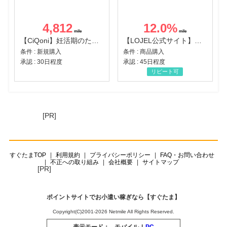
4,812
12.0
%
【CiQoni】妊活期のための葉酸サプリ
【LOJEL公式サイト】スーツケース・バッグ
条件 : 新規購入
条件 : 商品購入
承認 : 30日程度
承認 : 45日程度
リピート可
[PR]
すぐたまTOP
利用規約
プライバシーポリシー
FAQ・お問い合わせ
不正への取り組み
会社概要
サイトマップ
[PR]
ポイントサイトでお小遣い稼ぎなら【すぐたま】
Copyright(C)2001-2026 Netmile All Rights Reserved.
表示モード：
モバイル
|
PC