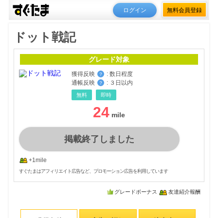
ログイン
無料会員登録
ドット戦記
グレード対象
獲得反映
:
数日程度
？
通帳反映
:
３日以内
？
無料
即時
24
掲載終了しました
+1mile
すぐたまはアフィリエイト広告など、プロモーション広告を利用しています
グレードボーナス
友達紹介報酬