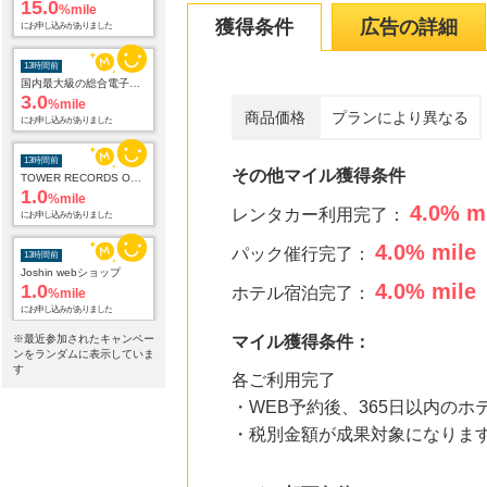
15.0
%mile
獲得条件
広告の詳細
にお申し込みがありました
13時間前
国内最大級の総合電子書籍ストア ブックライブ
3.0
%mile
商品価格
プランにより異なる
にお申し込みがありました
13時間前
その他マイル獲得条件
TOWER RECORDS ONLINE
1.0
%mile
4.0
% m
レンタカー利用完了：
にお申し込みがありました
4.0
% mile
パック催行完了：
13時間前
Joshin webショップ
4.0
% mile
1.0
ホテル宿泊完了：
%mile
にお申し込みがありました
※最近参加されたキャンペー
マイル獲得条件：
13時間前
ンをランダムに表示していま
【HIS】海外・国内旅行
す
各ご利用完了
1.0
%mile
・WEB予約後、365日以内のホ
にお申し込みがありました
・税別金額が成果対象になりま
13時間前
Yahoo!ショッピング
2.0
%mile