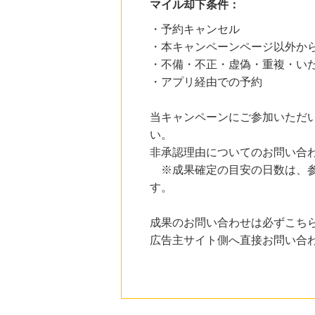
マイル却下条件：
にお申し込みがありました
・予約キャンセル
16時間前
ブックオフオンライン販売
・本キャンペーンページ以外か
3.0
%mile
・不備・不正・虚偽・重複・い
にお申し込みがありました
・アプリ経由での予約
19時間前
Kojima.net（コジマネット）
2.0
当キャンペーンにご参加いただ
%mile
にお申し込みがありました
い。
非承認理由についてのお問い合
6時間前
au PAY マーケット
※成果確定の目安の日数は、参
1.0
%mile
す。
にお申し込みがありました
7時間前
成果のお問い合わせは必ずこち
楽天市場
2.0
広告主サイト側へ直接お問い合
%mile
にお申し込みがありました