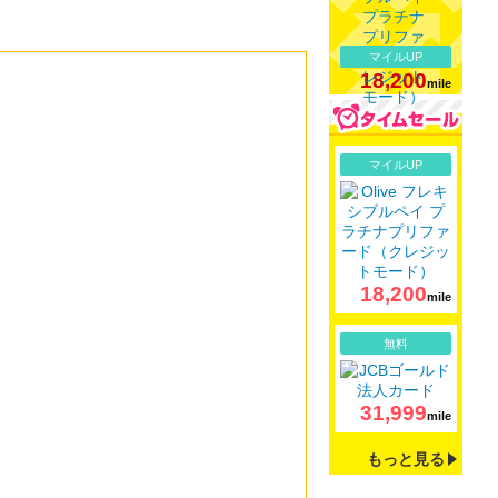
マイルUP
18,200
mile
詳細
マイルUP
18,200
mile
詳細
無料
31,999
mile
もっと見る