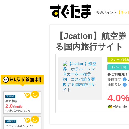
共通ポイント
【ネッ
【Jcation】
る国内旅行サイト
グレード対
リピート可
各ご利用完了
獲得期間
:
？
通帳反映
:
？
4.0
7時間前
楽天市場
2.0
%mile
+5%mile
にお申し込みがありました
10時間前
ファンケルオンライン