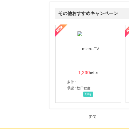
その他おすすめキャンペーン
ni】妊活期のための葉酸サプリ
【LOJEL公式サイト】スーツケース・バッグ
【ロデオドライブ】創業70
1,230
条件 :
承認 : 数日程度
即時
[PR]