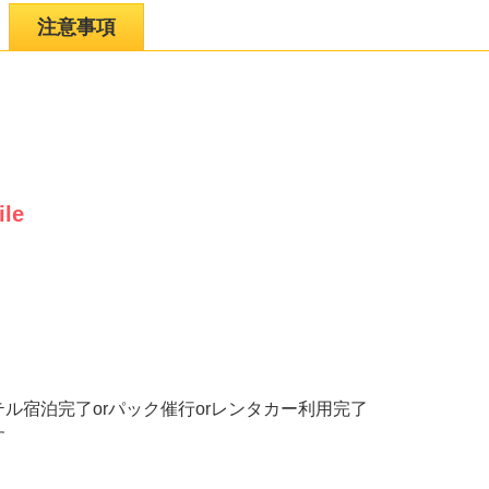
注意事項
ile
テル宿泊完了orパック催行orレンタカー利用完了
す