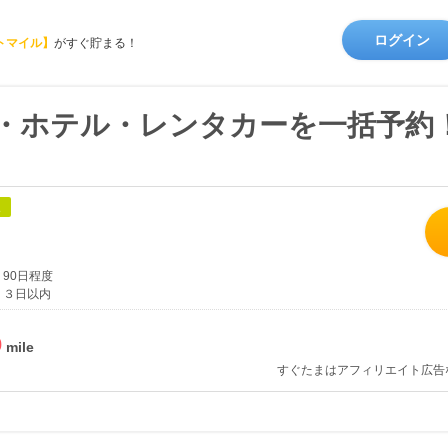
ログイン
トマイル】
がすぐ貯まる！
航空券・ホテル・レンタカーを一括予
象
90日程度
３日以内
%
すぐたまはアフィリエイト広告