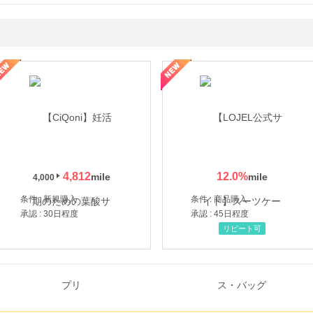
年の信頼と高価買取を実現！ブランド品・貴金属の無料査定
4,812
12.0
%
4,000
条件 : 新規購入
条件 : 商品購入
承認 : 30日程度
承認 : 45日程度
リピート可