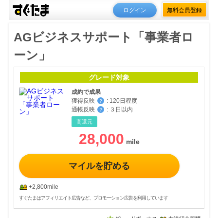
ログイン
無料会員登録
AGビジネスサポート「事業者ロ
ーン」
グレード対象
成約で成果
獲得反映
:
120日程度
？
通帳反映
:
３日以内
？
高還元
28,000
マイルを貯める
+2,800mile
すぐたまはアフィリエイト広告など、プロモーション広告を利用しています