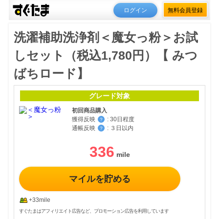
ログイン
無料会員登録
洗濯補助洗浄剤＜魔女っ粉＞お試
しセット（税込1,780円）【 みつ
ばちロード】
グレード対象
初回商品購入
獲得反映
:
30日程度
？
通帳反映
:
３日以内
？
336
マイルを貯める
+33mile
すぐたまはアフィリエイト広告など、プロモーション広告を利用しています