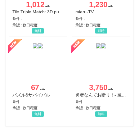
1,012
1,230
Tile Triple Match: 3D puzzle
mieru-TV
条件 :
条件 :
承認 : 数日程度
承認 : 数日程度
無料
即時
67
3,750
パズル&サバイバル
勇者なんてお断り！- 魔王の力で異世界征服
条件 :
条件 :
承認 : 数日程度
承認 : 数日程度
無料
無料