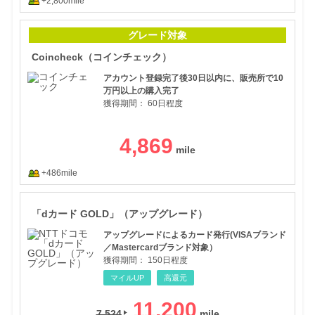
+2,800mile
Co
グレード対象
Coincheck（コインチェック）
アカウント登録完了後30日以内に、販売所で10
万円以上の購入完了
獲得期間：
60日程度
4,869
+486mile
「d
「dカード GOLD」（アップグレード）
アップグレードによるカード発行(VISAブランド
／Mastercardブランド対象）
獲得期間：
150日程度
マイルUP
高還元
11,200
7,524