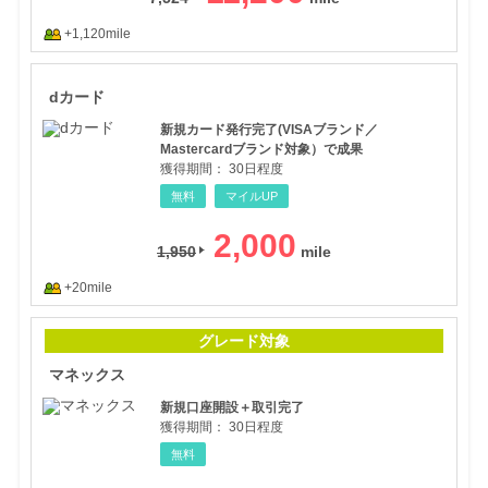
+1,120mile
dカ
dカード
新規カード発行完了(VISAブランド／
Mastercardブランド対象）で成果
獲得期間：
30日程度
無料
マイルUP
2,000
1,950
+20mile
マネ
グレード対象
マネックス
新規口座開設＋取引完了
獲得期間：
30日程度
無料