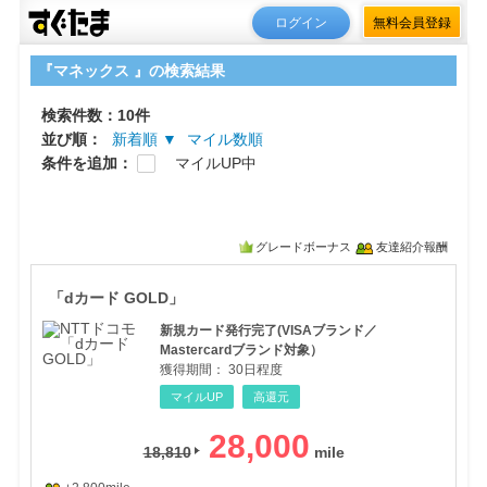
ログイン
無料会員登録
『マネックス 』の検索結果
検索件数：10件
並び順：
新着順 ▼
マイル数順
条件を追加：
マイルUP中
グレードボーナス
友達紹介報酬
「d
「dカード GOLD」
新規カード発行完了(VISAブランド／
Mastercardブランド対象）
獲得期間：
30日程度
マイルUP
高還元
28,000
18,810