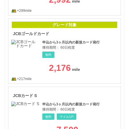
+299mile
JC
グレード対象
JCBゴールドカード
申込から3ヶ月以内の新規カード発行
獲得期間：
60日程度
無料
2,176
+217mile
JC
JCBカード S
申込から3ヶ月以内の新規カード発行
獲得期間：
60日程度
無料
マイルUP