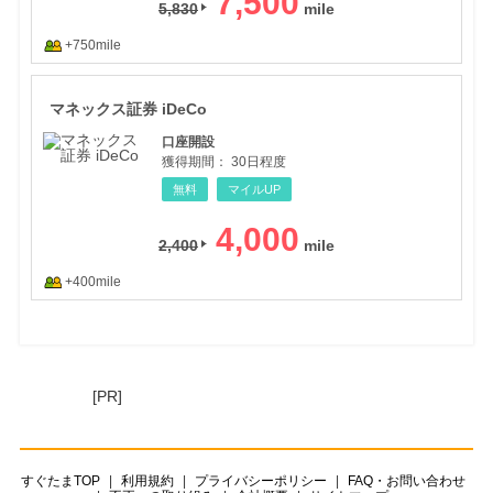
7,500
5,830
+750mile
マネ
マネックス証券 iDeCo
口座開設
獲得期間：
30日程度
無料
マイルUP
4,000
2,400
+400mile
[PR]
すぐたまTOP
利用規約
プライバシーポリシー
FAQ・お問い合わせ