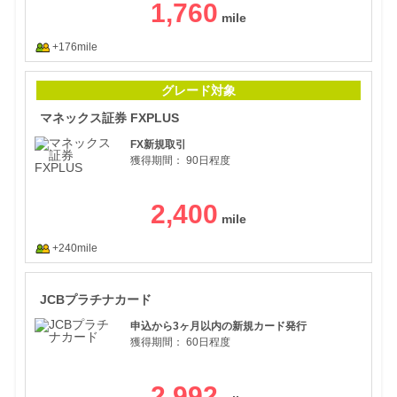
1,760
+176mile
マネ
グレード対象
マネックス証券 FXPLUS
FX新規取引
獲得期間：
90日程度
2,400
+240mile
JC
JCBプラチナカード
申込から3ヶ月以内の新規カード発行
獲得期間：
60日程度
2,992