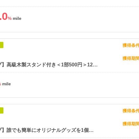
.0
%
獲得条
象
獲得期
【ショップ】高級木製スタンド付き＜1部500円＞12枚の写真で作る【TOLOT卓上カレンダー】
%
獲得条
象
獲得期
【ショップ】誰でも簡単にオリジナルグッズを1個から作れて販売できるME-Q（メーク）