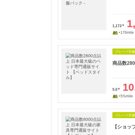
1
1,172
+176mile
グレード対
10
5.0
+5%mile
グレード対