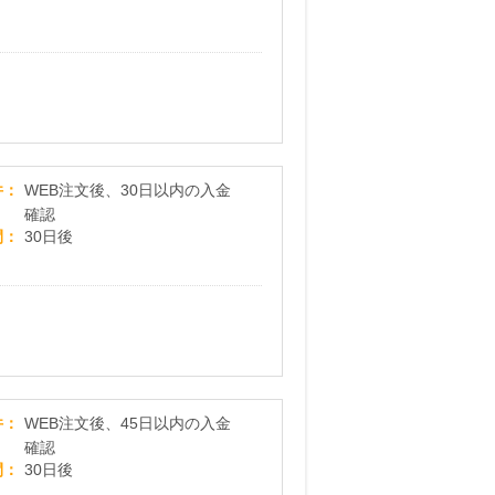
商品数2800点以上 日本最大級のベッド専門通販サイ
件
WEB注文後、30日以内の入金
確認
間
30日後
【ショップ】商品数8000点以上 日本最大級の家具
件
WEB注文後、45日以内の入金
確認
間
30日後