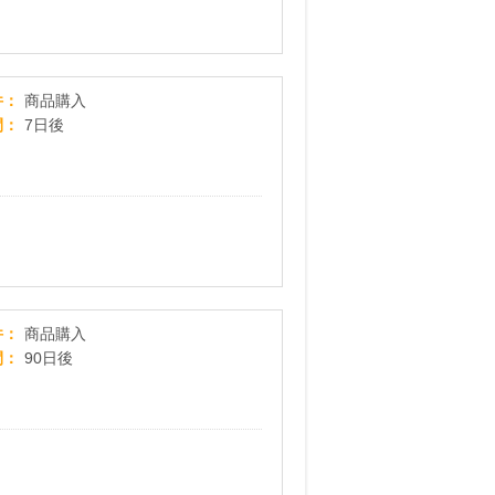
Lensmine
件
商品購入
間
7日後
フジテレビフラワーネット
件
商品購入
間
90日後