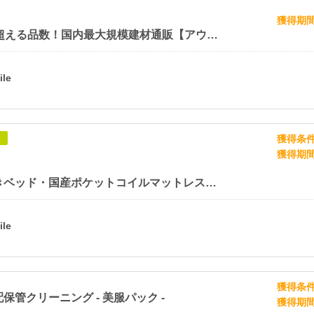
獲得期
25万点を超える品数！国内最大規模建材通販【アウンワークス】
獲得条
象
獲得期
国産ひのきベッド・国産ポケットコイルマットレス【自社一貫製造（源ベッド）】
獲得条
保管クリーニング - 美服パック -
獲得期