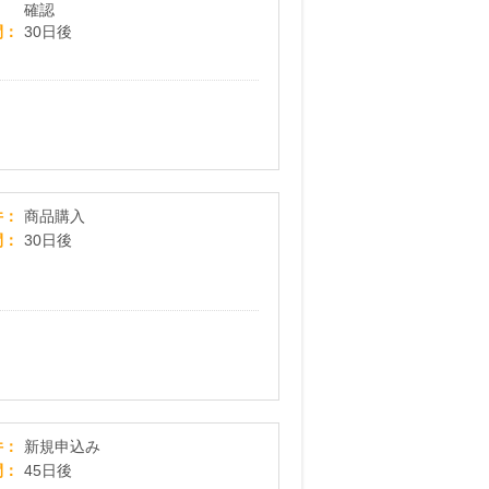
確認
間
30日後
国産ひのきベッド・国産ポケットコイルマットレ
件
商品購入
間
30日後
宅配・宅配保管クリーニング - 美服パック -
件
新規申込み
間
45日後