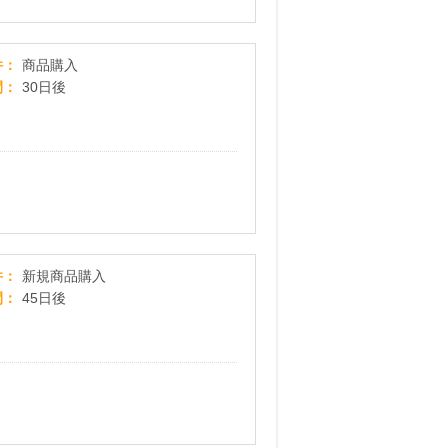
カーペット・ロールスクリーン・カーテン専門店
件
商品購入
間
30日後
北欧デザインのカーテン、ラグ、マット専門店【cucan
件
新規商品購入
間
45日後