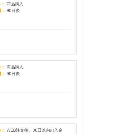
ル・クルーゼ 公式オンラインショップ
件
商品購入
間
90日後
ハンコヤドットコム
件
商品購入
間
90日後
25万点を超える品数！国内最大規模建材通販【アウ
件
WEB注文後、30日以内の入金