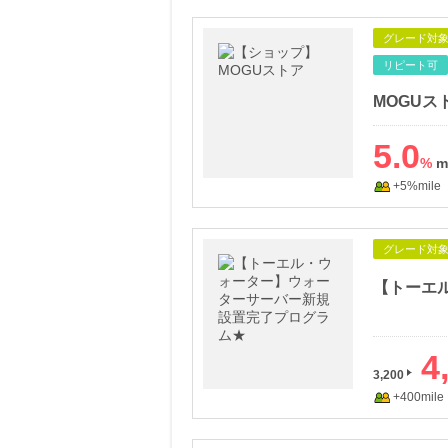
グレード対
リピート可
MOGUス
5.0
%
+5%mile
グレード対
4
3,200
+400mile