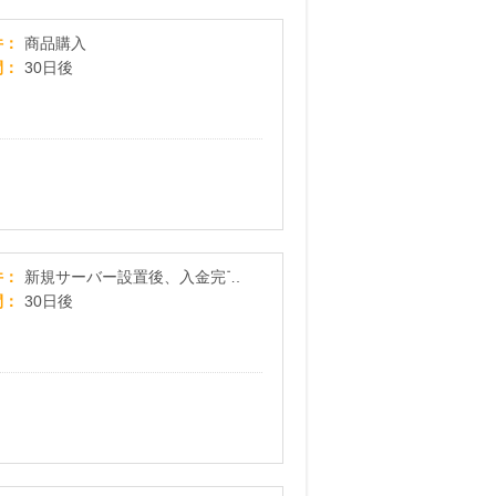
MOGUストア
件
商品購入
間
30日後
【トーエル・ウォーター】ウォーターサーバー新
件
新規サーバー設置後、入金完了
間
30日後