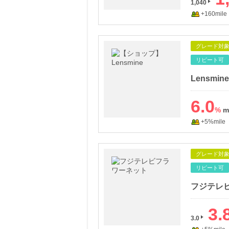
1,040
+160mile
グレード対
リピート可
Lensmine
6.0
%
+5%mile
グレード対
リピート可
フジテレ
3.
3.0