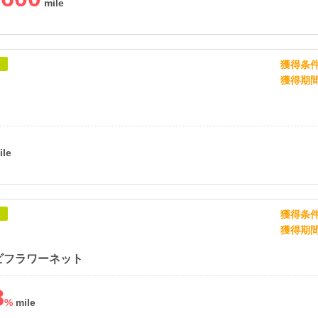
獲得条
象
獲得期
獲得条
象
獲得期
ビフラワーネット
8
%