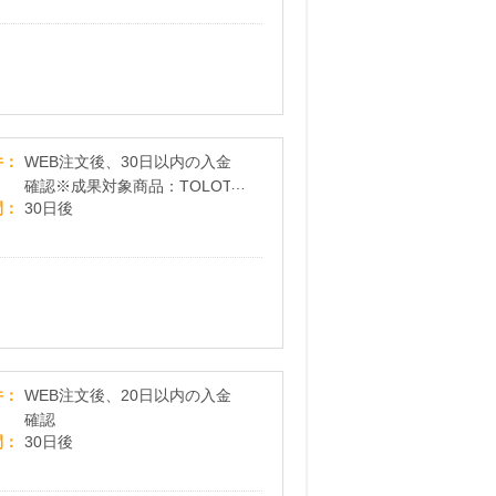
【ショップ】高級木製スタンド付き＜1部500円＞12
件
WEB注文後、30日以内の入金
確認※成果対象商品：TOLOT
間
30日後
卓上カレンダー、TOLOT壁掛
けカレンダー
【ショップ】誰でも簡単にオリジナルグッズを1個か
件
WEB注文後、20日以内の入金
確認
間
30日後