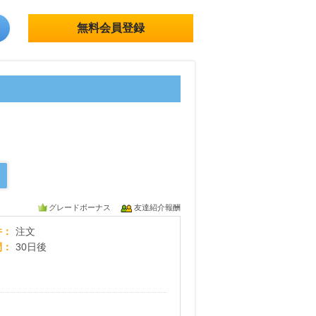
無料会員登録
グレードボーナス
友達紹介報酬
完全個別洗い！四万十川の源流水使用。布団クリ
件
注文
間
30日後