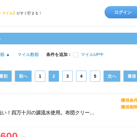
ログイン
トマイル】
がすぐ貯まる！
果
順 ▲
マイル数順
条件を追加：
マイルUP中
最初
前へ
1
2
3
4
5
次へ
最後
獲得条
獲得期
完全個別洗い！四万十川の源流水使用。布団クリーニング【しももとクリーニング】
,600