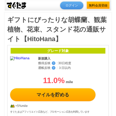
ログイン
無料会員登録
ギフトにぴったりな胡蝶蘭、観葉
植物、花束、スタンド花の通販サ
イト【HitoHana】
グレード対象
新規購入
獲得反映
:
30日程度
？
通帳反映
:
３日以内
？
11.0
%
マイルを貯める
+5%mile
すぐたまはアフィリエイト広告など、プロモーション広告を利用しています