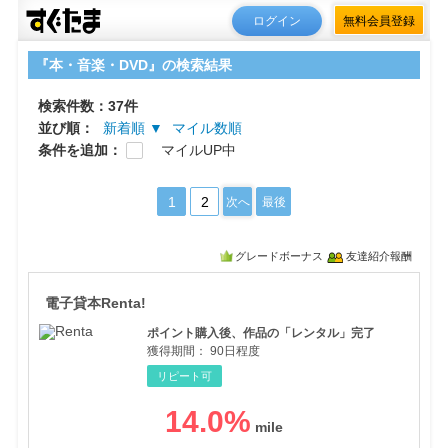
ログイン
無料会員登録
『本・音楽・DVD』の検索結果
検索件数：37件
並び順：
新着順 ▼
マイル数順
条件を追加：
マイルUP中
1
2
次へ
最後
グレードボーナス
友達紹介報酬
電子
電子貸本Renta!
ポイント購入後、作品の「レンタル」完了
獲得期間：
90日程度
リピート可
14.0
%