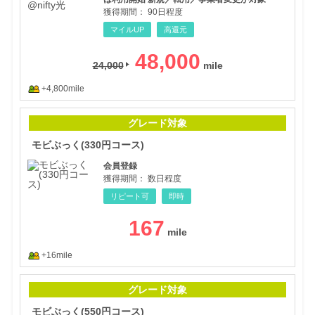
獲得期間：
90日程度
マイルUP
高還元
48,000
24,000
+4,800mile
モビ
グレード対象
モビぶっく(330円コース)
会員登録
獲得期間：
数日程度
リピート可
即時
167
+16mile
モビ
グレード対象
モビぶっく(550円コース)