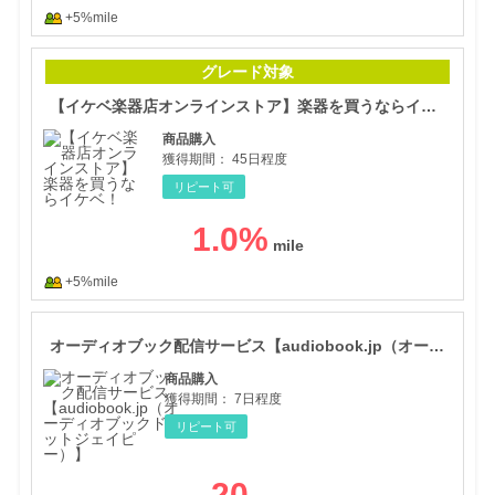
+5%mile
【イ
グレード対象
【イケベ楽器店オンラインストア】楽器を買うならイケベ！
商品購入
獲得期間：
45日程度
リピート可
1.0
%
+5%mile
オー
オーディオブック配信サービス【audiobook.jp（オーディオブックドットジェイピー）】
商品購入
獲得期間：
7日程度
リピート可
20