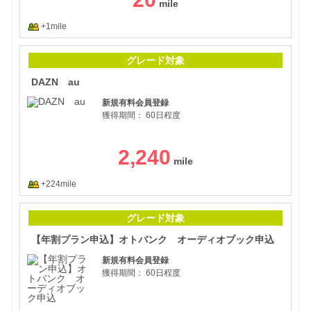
+1mile
DA
グレード対象
DAZN au
新規有料会員登録
獲得期間：
60日程度
2,240
+224mile
【年
グレード対象
【年割プラン申込】オトバンク オーディオブック申込
新規有料会員登録
獲得期間：
60日程度