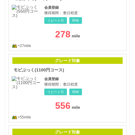
会員登録
獲得期間：
数日程度
リピート可
即時
278
+27mile
モビ
グレード対象
モビぶっく(1100円コース)
会員登録
獲得期間：
数日程度
リピート可
即時
556
+55mile
モビ
グレード対象