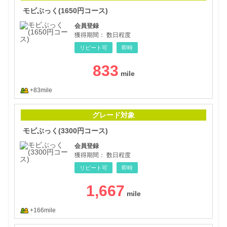
モビぶっく(1650円コース)
会員登録
獲得期間：
数日程度
リピート可
即時
833
+83mile
モビ
グレード対象
モビぶっく(3300円コース)
会員登録
獲得期間：
数日程度
リピート可
即時
1,667
+166mile