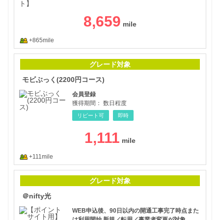
8,659
+865mile
モビ
グレード対象
モビぶっく(2200円コース)
会員登録
獲得期間：
数日程度
リピート可
即時
1,111
+111mile
＠ni
グレード対象
＠nifty光
WEB申込後、90日以内の開通工事完了時点また
は利用開始 新規／転用／事業者変更が対象