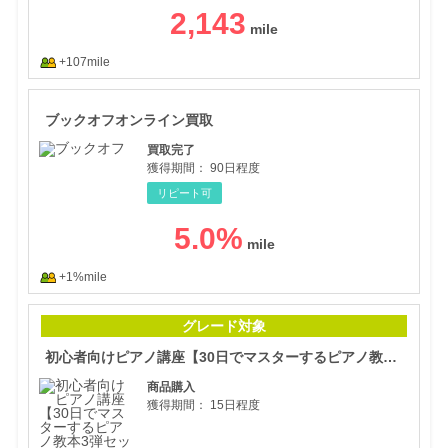
2,143
+107mile
ブッ
ブックオフオンライン買取
買取完了
獲得期間：
90日程度
リピート可
5.0
%
+1%mile
初心
グレード対象
初心者向けピアノ講座【30日でマスターするピアノ教本3弾セット】
商品購入
獲得期間：
15日程度