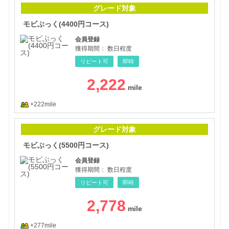
モビ
グレード対象
モビぶっく(4400円コース)
会員登録
獲得期間：
数日程度
リピート可
即時
2,222
+222mile
モビ
グレード対象
モビぶっく(5500円コース)
会員登録
獲得期間：
数日程度
リピート可
即時
2,778
+277mile