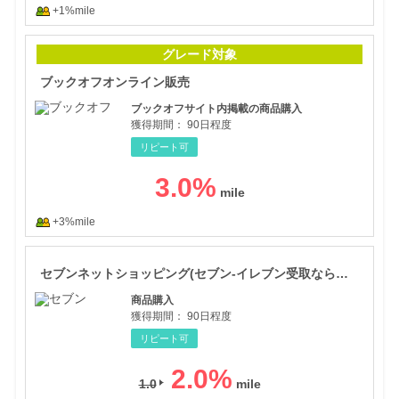
+1%mile
ブッ
グレード対象
ブックオフオンライン販売
ブックオフサイト内掲載の商品購入
獲得期間：
90日程度
リピート可
3.0
%
+3%mile
セブ
セブンネットショッピング(セブン-イレブン受取なら送料無料)
商品購入
獲得期間：
90日程度
リピート可
2.0
%
1.0