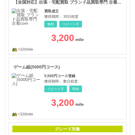
【全国対応】出張・宅配買取 ブランド品買取専門 古着com
買取成立
獲得期間：
30日程度
無料
リピート可
3,200
+320mile
ゲー
ゲーム組(5000円コース)
5,500円コース登録
獲得期間：
数日程度
リピート可
即時
3,200
+320mile
定額
グレード対象