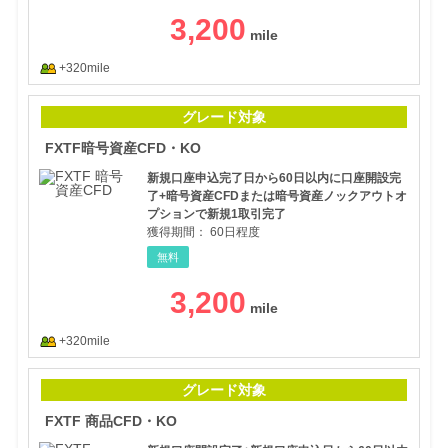
3,200
+320mile
FX
グレード対象
FXTF暗号資産CFD・KO
新規口座申込完了日から60日以内に口座開設完
了+暗号資産CFDまたは暗号資産ノックアウトオ
プションで新規1取引完了
獲得期間：
60日程度
無料
3,200
+320mile
FX
グレード対象
FXTF 商品CFD・KO