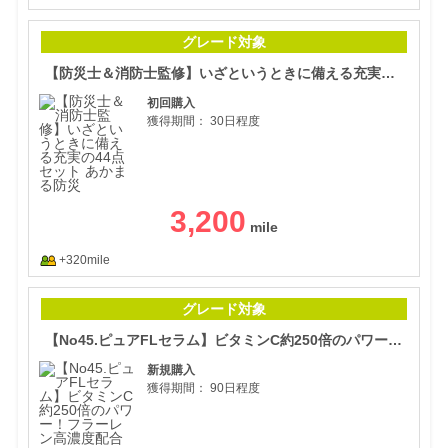
【防
グレード対象
【防災士＆消防士監修】いざというときに備える充実の44点セット あかまる防災
初回購入
獲得期間：
30日程度
3,200
+320mile
【N
グレード対象
【No45.ピュアFLセラム】ビタミンC約250倍のパワー！フラーレン高濃度配合
新規購入
獲得期間：
90日程度