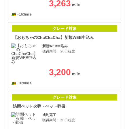
3,263
+163mile
【お
グレード対象
【おもちゃのChaChaCha】新規WEB申込み
新規WEB申込み
獲得期間：
90日程度
3,200
+320mile
訪問
グレード対象
訪問ペット火葬・ペット葬儀
成約完了
獲得期間：
60日程度