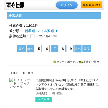
ログイン
無料会員登録
検索結果
検索件数：1,911件
並び順：
新着順
マイル数順 ▼
条件を追加：
マイルUP中
15
16
17
18
19
最初
前へ
次へ
最後
グレードボーナス
友達紹介報酬
FXT
FXTF FX・KO
口座開設申込日から60日以内に、FXまたはFXノ
ックアウトオプションで新規1取引完了 ※集計は
各取引システムの合計数です。
獲得期間：
60日程度
マイルUP