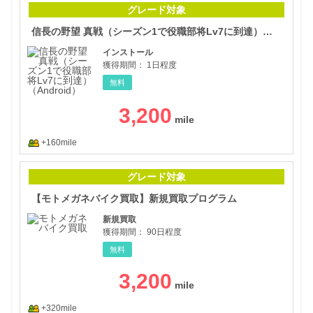
グレード対象
信長の野望 真戦（シーズン1で役職部将Lv7に到達）（Android）
インストール
獲得期間：
1日程度
無料
3,200
+160mile
【モ
グレード対象
【モトメガネバイク買取】新規買取プログラム
新規買取
獲得期間：
90日程度
無料
3,200
+320mile