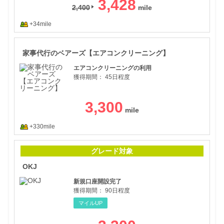
3,428
2,400
+34mile
家事
家事代行のベアーズ【エアコンクリーニング】
エアコンクリーニングの利用
獲得期間：
45日程度
3,300
+330mile
OKJ
グレード対象
OKJ
新規口座開設完了
獲得期間：
90日程度
マイルUP