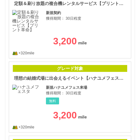
定額＆刷り放題の複合機レンタルサービス【プリント革命】
新規契約
獲得期間：
30日程度
3,200
+320mile
理想
グレード対象
理想の結婚式場に出会えるイベント【ハナユメフェスタ】
新規ハナユメフェス来場
獲得期間：
30日程度
無料
3,200
+320mile
エク