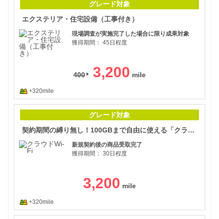
グレード対象
エクステリア・住宅設備（工事付き）
現場調査が実施完了した場合に限り成果対象
獲得期間：
45日程度
3,200
400
+320mile
契約
グレード対象
契約期間の縛り無し！100GBまで自由に使える「クラウドWi-Fi」
新規契約後の商品受取完了
獲得期間：
30日程度
3,200
+320mile
信長