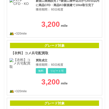
新規口座開設完了+新規口座申込日から60日以内
に商品CFD・商品KO新規建て10lot取引完了
獲得期間：
60日程度
3,200
+320mile
【衣
グレード対象
【衣料】コメ兵宅配買取
買取成立
獲得期間：
60日程度
無料
リピート可
3,200
+320mile
【全
グレード対象