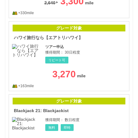
3,300
2,640
+330mile
ハワ
グレード対象
ハワイ旅行なら【エアトリハワイ】
ツアー申込
獲得期間：
30日程度
リピート可
3,270
+163mile
Blac
グレード対象
Blackjack 21: Blackjackist
獲得期間：
数日程度
無料
即時