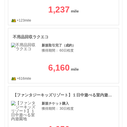
1,237
+123mile
不用
不用品回収ラクエコ
新規取引完了（成約）
獲得期間：
60日程度
6,160
+616mile
【フ
【ファンタジーキッズリゾート】１日中遊べる室内遊園地
新規チケット購入
獲得期間：
30日程度