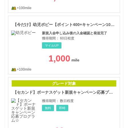
+100mile
【今
【今だけ】幼児ポピー【ポイント400+キャンペーン1000円で計1400円還元】
新規入会申し込み後の入金確認と発送完了
獲得期間：
60日程度
マイルUP
1,000
+100mile
【セ
グレード対象
【セカンド】ボーナスゲット新規キャンペーン応募プログラム☆
獲得期間：
数日程度
無料
即時