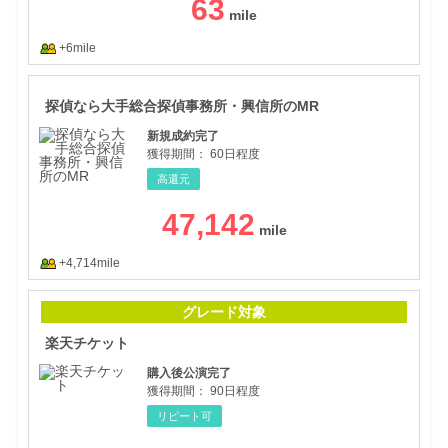
63
+6mile
探偵
探偵なら大手総合探偵事務所・興信所のMR
新規成約完了
獲得期間：
60日程度
高還元
47,142
+4,714mile
楽天
グレード対象
楽天チケット
購入後公演完了
獲得期間：
90日程度
リピート可