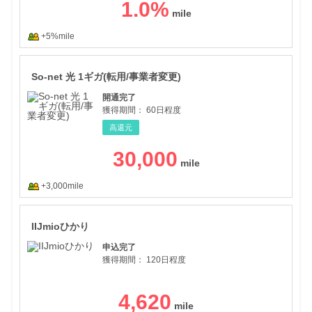
1.0
%
+5%mile
So
So-net 光 1ギガ(転用/事業者変更)
開通完了
獲得期間：
60日程度
高還元
30,000
+3,000mile
IIJ
IIJmioひかり
申込完了
獲得期間：
120日程度
4,620