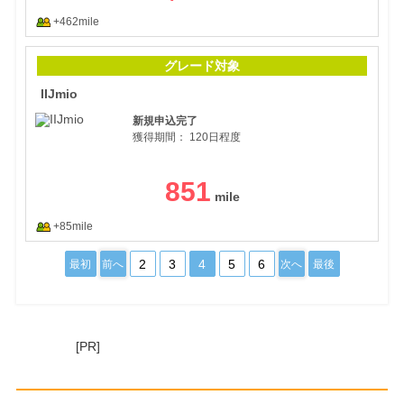
+462mile
IIJm
グレード対象
IIJmio
新規申込完了
獲得期間：
120日程度
851
+85mile
2
3
4
5
6
最初
前へ
次へ
最後
[PR]