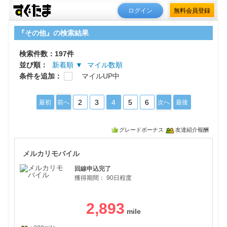
ログイン
無料会員登録
『その他』の検索結果
検索件数：197件
並び順：
新着順 ▼
マイル数順
条件を追加：
マイルUP中
2
3
4
5
6
最初
前へ
次へ
最後
グレードボーナス
友達紹介報酬
メル
メルカリモバイル
回線申込完了
獲得期間：
90日程度
2,893