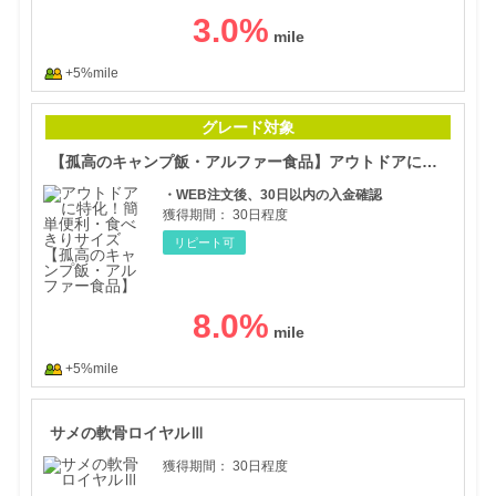
3.0
%
+5%mile
【孤
グレード対象
【孤高のキャンプ飯・アルファー食品】アウトドアに特化！簡単便利・食べきりサイズ
・WEB注文後、30日以内の入金確認
獲得期間：
30日程度
リピート可
8.0
%
+5%mile
サメ
サメの軟骨ロイヤルⅢ
獲得期間：
30日程度