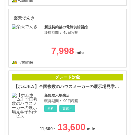
+289mile
楽天
楽天でんき
新規契約後の電気供給開始
獲得期間：
45日程度
7,998
+799mile
【ホ
グレード対象
【ホムホム】全国複数のハウスメーカーの展示場見学予約サービス
新規展示場来店
獲得期間：
90日程度
無料
高還元
13,600
11,600