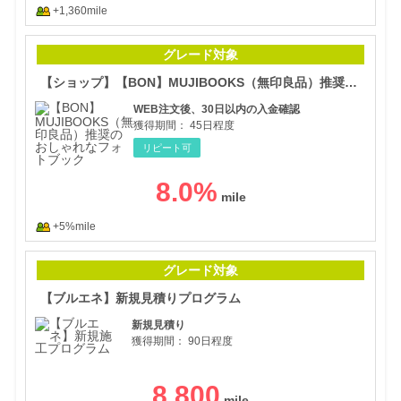
+1,360mile
【シ
グレード対象
【ショップ】【BON】MUJIBOOKS（無印良品）推奨のおしゃれなフォトブック
WEB注文後、30日以内の入金確認
獲得期間：
45日程度
リピート可
8.0
%
+5%mile
【ブ
グレード対象
【ブルエネ】新規見積りプログラム
新規見積り
獲得期間：
90日程度
8,800