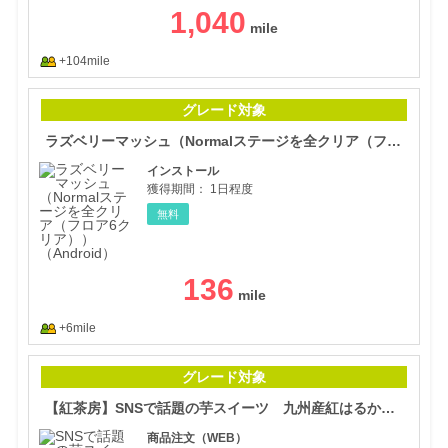
1,040
+104mile
ラズ
グレード対象
ラズベリーマッシュ（Normalステージを全クリア（フロア6クリア））（Android）
インストール
獲得期間：
1日程度
無料
136
+6mile
【紅
グレード対象
【紅茶房】SNSで話題の芋スイーツ 九州産紅はるか焼き芋の紅茶房（べにさぼう）
商品注文（WEB）