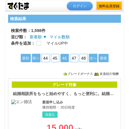
ログイン
無料会員登録
検索結果
検索件数：1,598件
並び順：
新着順 ▼
マイル数順
条件を追加：
マイルUP中
44
45
46
47
48
最初
前へ
次へ
最後
グレードボーナス
友達紹介報酬
結婚
グレード対象
結婚相談所をもっと始めやすく、もっと便利に。結婚相談所ならエン婚活エージェント。(18-0427)
新規申し込み
獲得期間：
30日程度
高還元
15,000