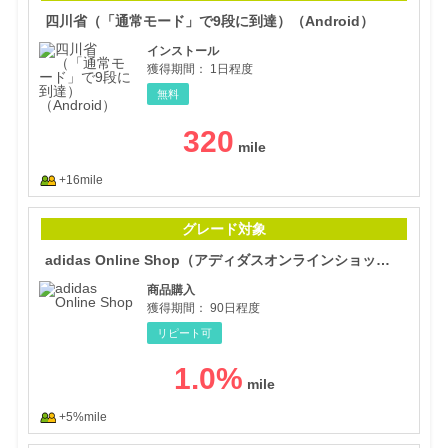
四川省（「通常モード」で9段に到達）（Android）
インストール
獲得期間：
1日程度
無料
320
+16mile
ad
グレード対象
adidas Online Shop（アディダスオンラインショップ）
商品購入
獲得期間：
90日程度
リピート可
1.0
%
+5%mile