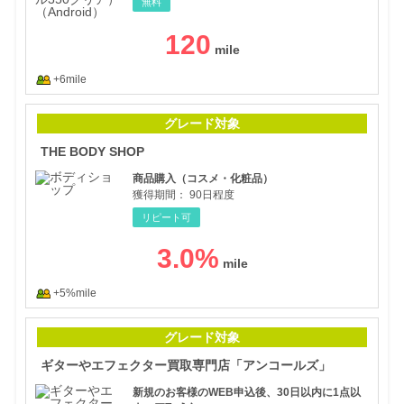
無料
120
+6mile
THE
グレード対象
THE BODY SHOP
商品購入（コスメ・化粧品）
獲得期間：
90日程度
リピート可
3.0
%
+5%mile
ギタ
グレード対象
ギターやエフェクター買取専門店「アンコールズ」
新規のお客様のWEB申込後、30日以内に1点以