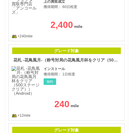
上の買取成立
獲得期間：
60日程度
2,400
+240mile
花札
グレード対象
花札 -花鳥風月-（称号対局の花鳥風月杯をクリア（500ステージクリア））（Android）
インストール
獲得期間：
1日程度
無料
240
+12mile
四川
グレード対象