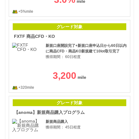
+5%mile
FX
グレード対象
FXTF 商品CFD・KO
新規口座開設完了+新規口座申込日から60日以内
に商品CFD・商品KO新規建て10lot取引完了
獲得期間：
60日程度
3,200
+320mile
【a
グレード対象
【anoma】新規商品購入プログラム
新規商品購入
獲得期間：
45日程度