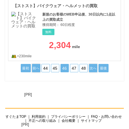
【ストスト】バイクウェア・ヘルメットの買取
新規のお客様のWEB申込後、30日以内に1点以
上の買取成立
獲得期間：
60日程度
無料
2,304
+230mile
44
45
46
47
48
最初
前へ
次へ
最後
[PR]
すぐたまTOP
利用規約
プライバシーポリシー
FAQ・お問い合わせ
不正への取り組み
会社概要
サイトマップ
[PR]