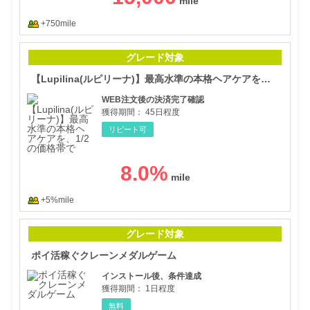
+750mile
【L
グレード対象
【Lupilina(ルピリーナ)】最高水準の本格ヘアケアを、1/2の価格帯で
WEB注文後の決済完了確認
獲得期間：
45日程度
リピート可
8.0
%
+5%mile
ポイ
グレード対象
ポイ活稼ぐクレーンメダルゲーム
インストール後、条件達成
獲得期間：
1日程度
無料