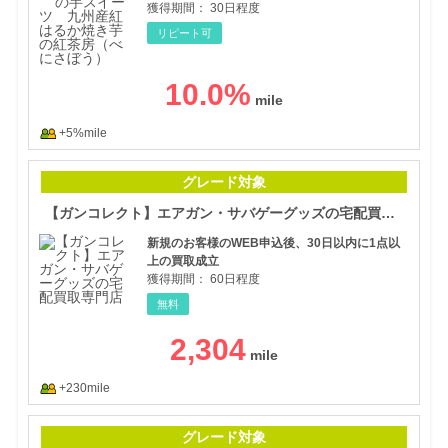
獲得期間：
30日程度
リピート可
10.0
%
+5%mile
【ガ
グレード対象
【ガンコレクト】エアガン・サバゲーグッズの宅配買取専門店
新規のお客様のWEB申込後、30日以内に1点以
上の買取成立
獲得期間：
60日程度
無料
2,304
+230mile
【ス
グレード対象