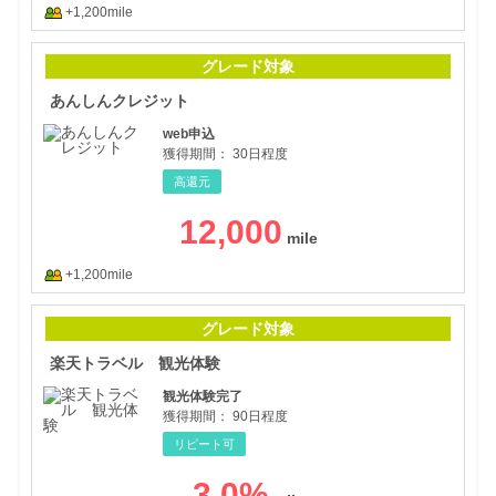
+1,200mile
あん
グレード対象
あんしんクレジット
web申込
獲得期間：
30日程度
高還元
12,000
+1,200mile
楽天
グレード対象
楽天トラベル 観光体験
観光体験完了
獲得期間：
90日程度
リピート可
3.0
%