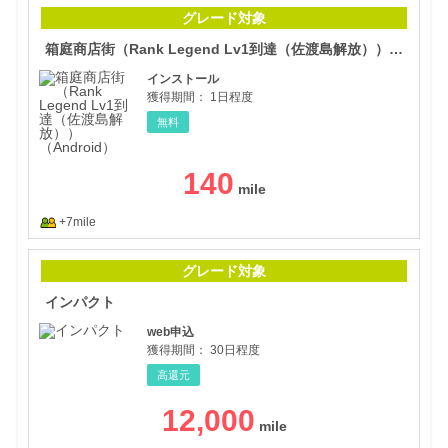
箱庭
グレード対象
箱庭商店街（Rank Legend Lv1到達（佐渡島解放））（Android）
インストール
獲得期間：
1日程度
無料
140
+7mile
イン
グレード対象
インパクト
web申込
獲得期間：
30日程度
高還元
12,000