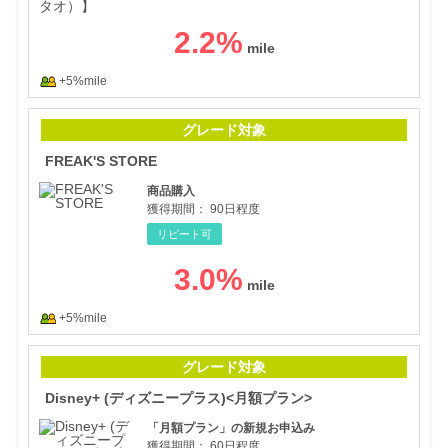
2.2
%
+5%mile
FRE
グレード対象
FREAK'S STORE
商品購入
獲得期間：
90日程度
リピート可
3.0
%
+5%mile
Di
グレード対象
Disney+ (ディズニープラス)<月額プラン>
「月額プラン」の新規お申込み
獲得期間：
60日程度