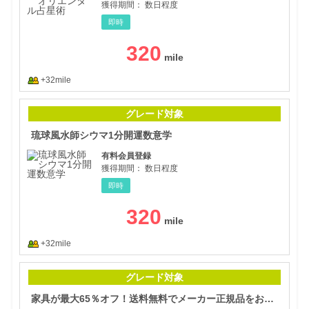
獲得期間：
数日程度
即時
320
+32mile
琉球
グレード対象
琉球風水師シウマ1分開運数意学
有料会員登録
獲得期間：
数日程度
即時
320
+32mile
家具
グレード対象
家具が最大65％オフ！送料無料でメーカー正規品をお届け【Kagg.jp】