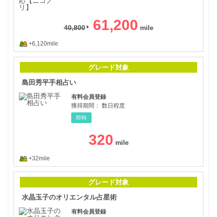
61,200
40,800
+6,120mile
島田
グレード対象
島田秀平手相占い
有料会員登録
獲得期間：
数日程度
即時
320
+32mile
水晶
グレード対象
水晶玉子のオリエンタル占星術
有料会員登録