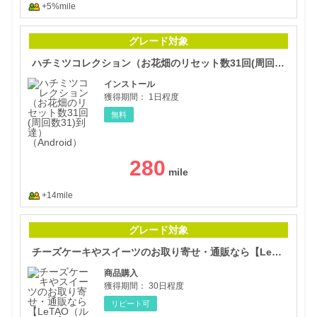
+5%mile
ハチ
グレード対象
ハチミツコレクション（お花畑のリセット数31回(周回数31)到達）（Android）
インストール
獲得期間：
1日程度
無料
280
+14mile
チー
グレード対象
チーズケーキやスイーツのお取り寄せ・通販なら【LeTAO（ルタオ）】
商品購入
獲得期間：
30日程度
リピート可