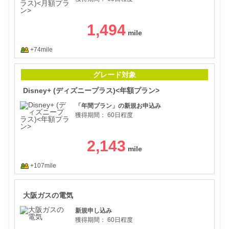
1,494
+74mile
Di
グレード対象
Disney+ (ディズニープラス)<年額プラン>
「年間プラン」の新規お申込み
獲得期間：
60日程度
2,143
+107mile
大阪
大阪ガスの電気
新規申し込み
獲得期間：
60日程度