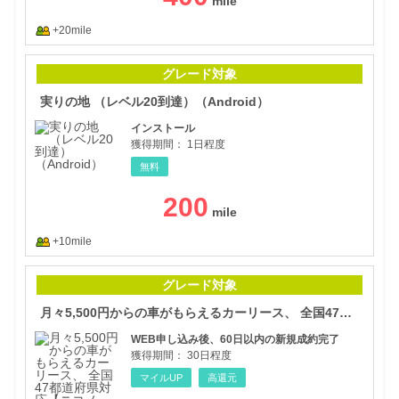
+20mile
実り
グレード対象
実りの地 （レベル20到達）（Android）
インストール
獲得期間：
1日程度
無料
200
+10mile
月々
グレード対象
月々5,500円からの車がもらえるカーリース、 全国47都道府県対応【ニコノリ】
WEB申し込み後、60日以内の新規成約完了
獲得期間：
30日程度
マイルUP
高還元