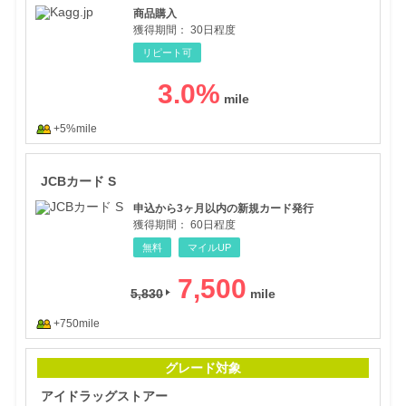
商品購入
獲得期間：
30日程度
リピート可
3.0
%
+5%mile
JC
JCBカード S
申込から3ヶ月以内の新規カード発行
獲得期間：
60日程度
無料
マイルUP
7,500
5,830
+750mile
アイ
グレード対象
アイドラッグストアー