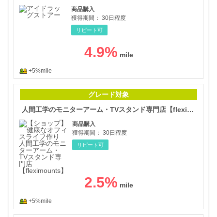
商品購入
獲得期間：
30日程度
リピート可
4.9
%
+5%mile
人間
グレード対象
人間工学のモニターアーム・TVスタンド専門店【fleximounts】
商品購入
獲得期間：
30日程度
リピート可
2.5
%
+5%mile