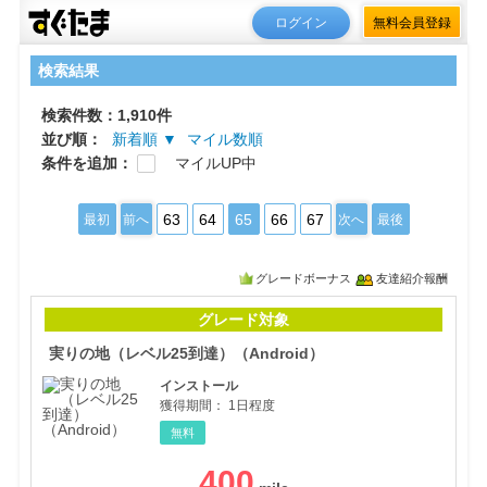
ログイン
無料会員登録
検索結果
検索件数：1,910件
並び順：
新着順 ▼
マイル数順
条件を追加：
マイルUP中
63
64
65
66
67
最初
前へ
次へ
最後
グレードボーナス
友達紹介報酬
実り
グレード対象
実りの地（レベル25到達）（Android）
インストール
獲得期間：
1日程度
無料
400