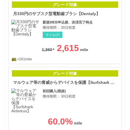
月3
グレード対象
月330円のサブスク型電動歯ブラシ【Dentaly】
新規WEB申込後、決済完了時点
獲得期間：
30日程度
マイルUP
2,615
1,360
+261mile
マル
グレード対象
マルウェア等の脅威からデバイスを保護【Surfshark Antivirus】
初回購入(税抜)
獲得期間：
30日程度
60.0
%