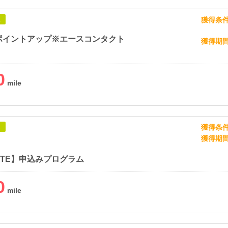
獲得条
象
ポイントアップ※エースコンタクト
獲得期
0
獲得条
象
獲得期
ATE】申込みプログラム
0