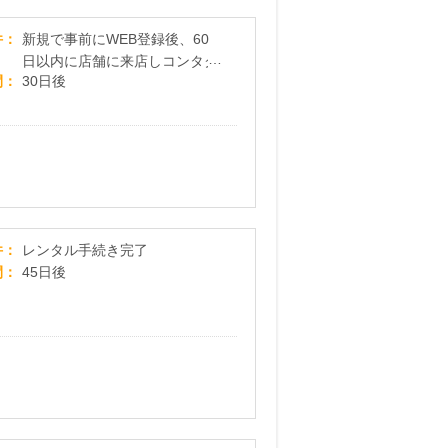
期間限定ポイントアップ※エースコンタクト
件
新規で事前にWEB登録後、60
日以内に店舗に来店しコンタク
間
30日後
トレンズを１箱以上購入
【GYMGATE】申込みプログラム
件
レンタル手続き完了
間
45日後