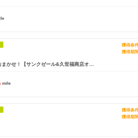
獲得条
象
獲得期
ギフトはおまかせ！【サンクゼール&久世福商店オンラインショップ】
%
獲得条
象
獲得期