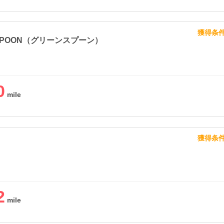
獲得条
 SPOON（グリーンスプーン）
0
獲得条
2