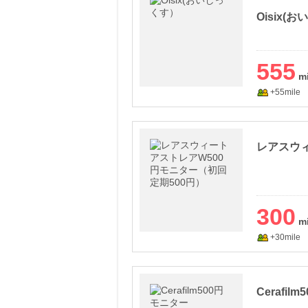
Oisix(
555
+55mile
300
+30mile
Cerafil