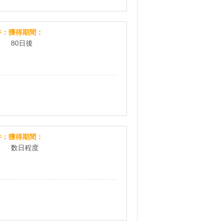
GREEN SPOON（グリーンスプーン）
件
獲得期間
80日後
カラリア
件
獲得期間
数日程度