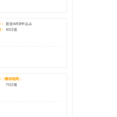
【おもちゃのChaChaCha】新規WEB申込み
件
新規WEB申込み
間
90日後
お花の定期便ブルーミー(bloomee)
件
獲得期間
70日後