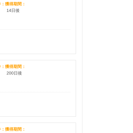
フルオーツ
件
獲得期間
14日後
XROS ROCK DENTAL
件
獲得期間
200日後
Oisix(おいしっくす）
件
獲得期間