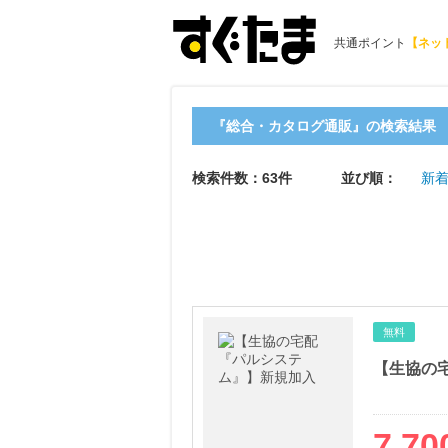
共通ポイント
【ネッ
『総合・カタログ通販』の検索結果
検索件数：63件
並び順：
新
無料
【生協の
7,70