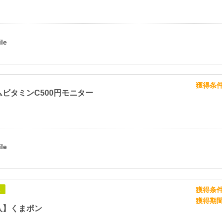
獲得条
ビタミンC500円モニター
獲得条
象
獲得期
入】くまポン