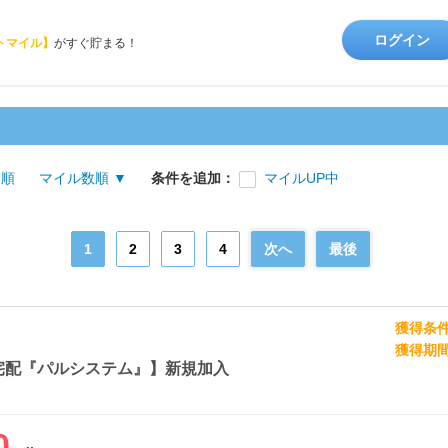
ログイン
トマイル】
がすぐ貯まる！
着順
マイル数順 ▼
条件を追加：
マイルUP中
1
2
3
4
次へ
最後
獲得条
獲得期
宅配『パルシステム』】新規加入
0