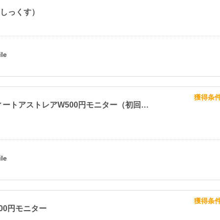
おいしっくす）
獲得条
レアスウィートアストレアW500円モニター（初回定期500円）
獲得条
m500円モニター