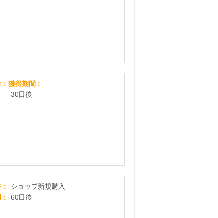
リポソームビタミンC500円モニター
件
獲得期間
30日後
【初回購入】くまポン
件
ショップ新規購入
間
60日後