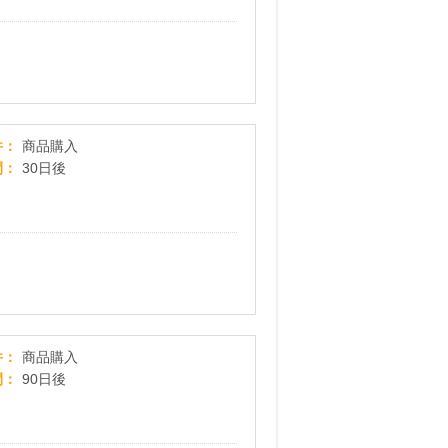
ギフトはおまかせ！【サンクゼール&久世福商店オ
件
商品購入
間
30日後
旅Motto
件
商品購入
間
90日後