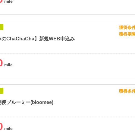
獲得条
象
獲得期
のChaChaCha】新規WEB申込み
0
獲得条
象
便ブルーミー(bloomee)
0