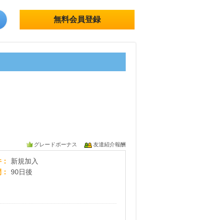
無料会員登録
グレードボーナス
友達紹介報酬
【生協の宅配『パルシステム』】新規加入
件
新規加入
間
90日後