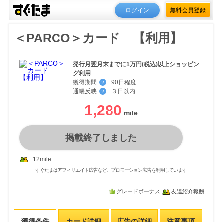
ログイン
無料会員登録
＜PARCO＞カード 【利用】
発行月翌月末までに1万円(税込)以上ショッピン
グ利用
獲得期間
:
90日程度
？
通帳反映
:
３日以内
？
1,280
掲載終了しました
+12mile
すぐたまはアフィリエイト広告など、プロモーション広告を利用しています
グレードボーナス
友達紹介報酬
獲得条件
カード詳細
広告の詳細
注意事項